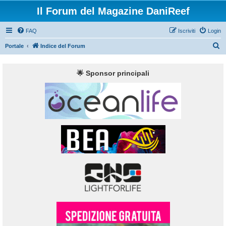
Il Forum del Magazine DaniReef
FAQ
Iscriviti
Login
C
Portale
Indice del Forum
e
r
🌟 Sponsor principali
c
a