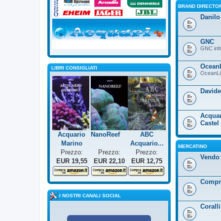
BRAND DIRECTOR
Danilo
GNC
GNC info
OceanL
LIBRI CONSIGLIATI
OceanLif
Davide
Acquar
Castel
Acquario
NanoReef
ABC
Marino
Acquario...
MERCATINO
Prezzo:
Prezzo:
Prezzo:
Vendo
EUR 19,55
EUR 22,10
EUR 12,75
Compr
I NOSTRI CANALI SOCIAL
Coralli