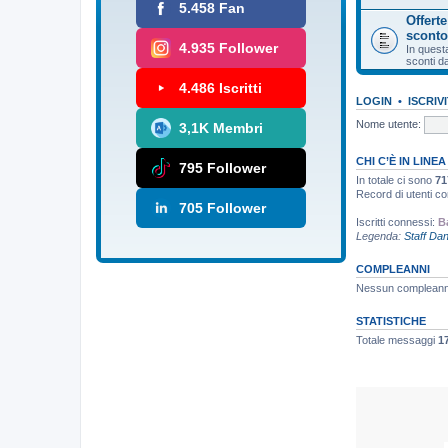
5.458 Fan
Offert
sconto
4.935 Follower
In quest
sconti da
4.486 Iscritti
LOGIN
•
ISCRIVI
Nome utente:
3,1K Membri
CHI C’È IN LINEA
795 Follower
In totale ci sono
71
Record di utenti c
705 Follower
Iscritti connessi:
B
Legenda:
Staff Da
COMPLEANNI
Nessun compleann
STATISTICHE
Totale messaggi
1