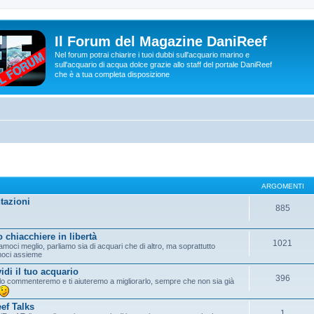
Il Forum del Magazine DaniReef
Nel forum potrai chiarire i tuoi dubbi sull'acquario marino e
sull'acquario di acqua dolce grazie allo staff del portale DaniReef
che è a tua completa disposizione
ARGOMENTI
tazioni
885
 chiacchiere in libertà
1021
moci meglio, parliamo sia di acquari che di altro, ma soprattutto
moci assieme
idi il tuo acquario
396
lo commenteremo e ti aiuteremo a migliorarlo, sempre che non sia già
ef Talks
1