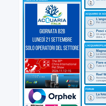
ACQUARIO DI A
L'ango
Per comm
Pesci 
Un angol
dolce, e
L'ACQUARIOFILI
MagnaR
La sezio
interveni
Fiere e
Tutte le f
Reef W
Associazi
consape
FORUM
La fot
Giochiamo