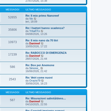
g
s
e
27/07/2026, 15:38
i
s
d
o
a
i
g
u
MESSAGGI
ULTIMO MESSAGGIO
g
l
i
t
Re: Il mio primo Nanoreef
52655
V
o
i
da
Vix
e
m
ieri, 18:09
d
o
i
m
Re: I batteri hanno scadenza?
35806
u
e
V
da
YrbaFFo
l
s
e
04/08/2026, 13:26
t
s
d
i
a
i
Re: Il mio nano da 70 litri
10973
m
g
u
V
da
Danireef
o
g
l
e
10/05/2026, 17:22
m
i
t
d
e
o
i
i
Re: RABOCCO DI EMERGENZA
s
17239
m
u
V
da
Danireef
s
o
l
e
28/07/2026, 21:44
a
m
t
d
g
e
i
i
Re: Box per Anemone
g
s
586
m
u
V
da
Simone_
i
s
o
l
e
16/06/2026, 21:42
o
a
m
t
d
g
e
i
i
Re: Vetri come nuovi
g
s
2543
m
u
V
da
Orazio79
i
s
o
l
e
30/06/2026, 16:23
o
a
m
t
d
g
e
i
i
g
s
m
u
MESSAGGI
ULTIMO MESSAGGIO
i
s
o
l
o
a
m
t
Re: Misurazioni salinità/dens…
587
g
e
V
i
da
Danireef
g
s
e
m
04/10/2025, 22:55
i
s
d
o
o
a
i
m
Re: Consigli impianto osmosi