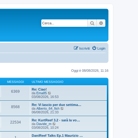
Cerca
Ricerca avanzata
Iscriviti
Login
Oggi è 08/08/2026, 11:16
MESSAGGI
ULTIMO MESSAGGIO
Re: Ciao!
6369
V
da
Ema85
e
03/08/2026, 16:53
d
i
Re: Vi lascio per due settima…
8568
u
V
da
Alberto_64_fish
l
e
06/08/2026, 21:33
t
d
i
i
Re: KurtReef 3.2 - sarà la vo…
22534
m
u
V
da
Davide_m
o
l
e
03/08/2026, 10:24
m
t
d
e
i
i
DaniReef Talks Ep.1 Maurizio …
s
1
m