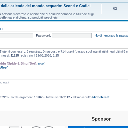
e dalle aziende del mondo acquario: Sconti e Codici
62
a sezione troverete le offerte che ci comunicheranno le aziende sugli
 effettuare ai clienti, su prodotti, pesci, etc
TI
Password:
Ho dimenticato la pass
7
utenti connessi :: 3 registrati, 0 nascosti e 714 ospiti (basato sugli utenti attivi negli ultimi 5 m
onnessi:
11215
registrato il 19/05/2026, 1:25
aidu [Spider]
,
Bing [Bot]
,
nico4
niReef
o oggi
78228
• Totale argomenti
10767
• Totale iscritti
3112
• Ultimo iscritto
Michelereef
Sponsor