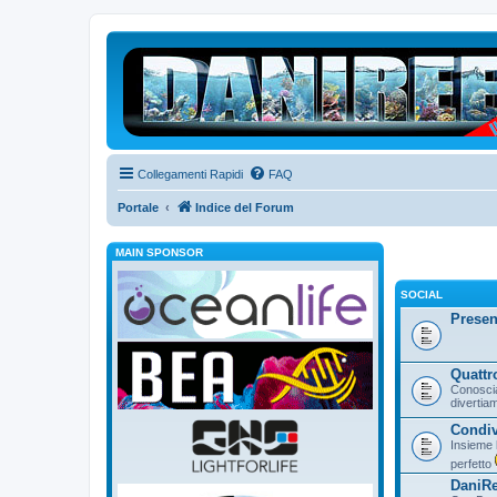
Collegamenti Rapidi
FAQ
Portale
Indice del Forum
MAIN SPONSOR
SOCIAL
Presen
Quattro
Conoscia
divertia
Condiv
Insieme 
perfetto
DaniRe