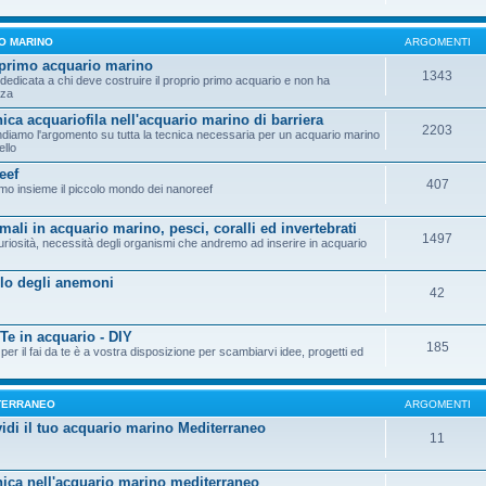
O MARINO
ARGOMENTI
 primo acquario marino
1343
dedicata a chi deve costruire il proprio primo acquario e non ha
nza
nica acquariofila nell'acquario marino di barriera
2203
diamo l'argomento su tutta la tecnica necessaria per un acquario marino
ello
eef
407
amo insieme il piccolo mondo dei nanoreef
mali in acquario marino, pesci, coralli ed invertebrati
1497
uriosità, necessità degli organismi che andremo ad inserire in acquario
lo degli anemoni
42
 Te in acquario - DIY
185
per il fai da te è a vostra disposizione per scambiarvi idee, progetti ed
TERRANEO
ARGOMENTI
idi il tuo acquario marino Mediterraneo
11
nica nell'acquario marino mediterraneo