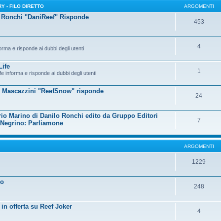
Y - FILO DIRETTO
ARGOMENTI
 Ronchi "DaniReef" Risponde
453
4
rma e risponde ai dubbi degli utenti
ife
1
e informa e risponde ai dubbi degli utenti
 Mascazzini "ReefSnow" risponde
24
io Marino di Danilo Ronchi edito da Gruppo Editori
7
 Negrino: Parliamone
ARGOMENTI
1229
o
248
 in offerta su Reef Joker
4