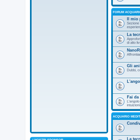
FORUM ACQUARI
Il mio
Sezione 
esperie
La tec
Approfon
di alto liv
NanoR
Affronti
Gli ani
Dubbi, c
L'ango
Fai da
L'angolo 
intuizioni
ACQUARIO MEDI
Condiv
La tec
I NOSTRI SPONSOR