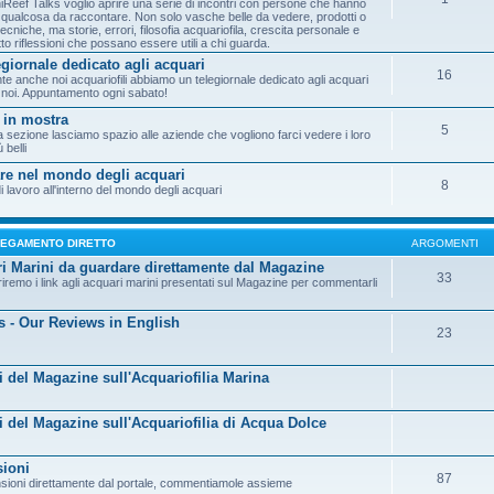
Reef Talks voglio aprire una serie di incontri con persone che hanno
qualcosa da raccontare. Non solo vasche belle da vedere, prodotti o
cniche, ma storie, errori, filosofia acquariofila, crescita personale e
to riflessioni che possano essere utili a chi guarda.
egiornale dedicato agli acquari
16
te anche noi acquariofili abbiamo un telegiornale dedicato agli acquari
r noi. Appuntamento ogni sabato!
i in mostra
5
a sezione lasciamo spazio alle aziende che vogliono farci vedere i loro
ù belli
re nel mondo degli acquari
8
i lavoro all'interno del mondo degli acquari
LEGAMENTO DIRETTO
ARGOMENTI
i Marini da guardare direttamente dal Magazine
33
riremo i link agli acquari marini presentati sul Magazine per commentarli
es - Our Reviews in English
23
li del Magazine sull'Acquariofilia Marina
li del Magazine sull'Acquariofilia di Acqua Dolce
ioni
87
sioni direttamente dal portale, commentiamole assieme