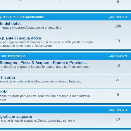
9
CQUA DOLCE ED AQUASCAPING
ARGOMENTI
lo del dolce
108
entare imparare Aquascaping e tanto altro
e piante di acqua dolce
10
o per approfondire la conoscenza dei pesci e delle piante di acqua
 soprattutto dove poter chiedere aiuto
A SUL TERRITORIO
ARGOMENTI
omagna - Pizza & Acquari - Rimini e Provincia
46
ne dedicata al gruppo MagnaRomagna, dove però tutti possono
re
 Incontri
27
iere e gli incontri relativi all'acquariofilia in negozi, fiere, etc
orld
9
one no-profit per la tutela delle barriere coralline e l’acquariofilia
vole
ARGOMENTI
ografia in acquario
20
 a far le foto in acquario. Dubbi, curiosità o richieste