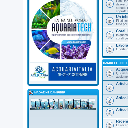
Con Dani
davvero 
schede te
soprattut
Un tel
Finalmen
tutto pe
Corall
In quest
coralli pi
Lavora
Offerte d
DANIREEF - COL
Acquar
Qui inse
assieme
Articl
MAGAZINE DANIREEF
Artico
Artico
Recens
Le recen