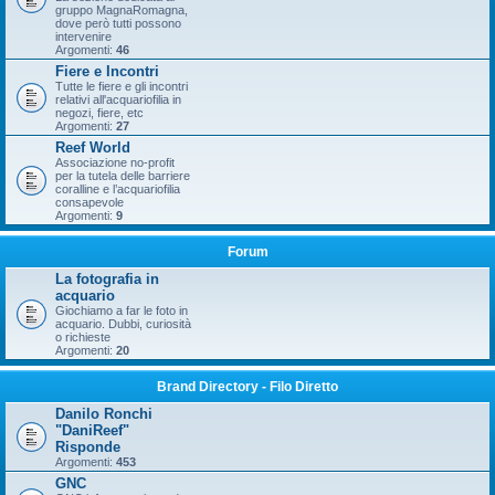
gruppo MagnaRomagna,
dove però tutti possono
intervenire
Argomenti:
46
Fiere e Incontri
Tutte le fiere e gli incontri
relativi all'acquariofilia in
negozi, fiere, etc
Argomenti:
27
Reef World
Associazione no-profit
per la tutela delle barriere
coralline e l’acquariofilia
consapevole
Argomenti:
9
Forum
La fotografia in
acquario
Giochiamo a far le foto in
acquario. Dubbi, curiosità
o richieste
Argomenti:
20
Brand Directory - Filo Diretto
Danilo Ronchi
"DaniReef"
Risponde
Argomenti:
453
GNC