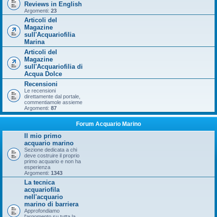
Reviews in English
Argomenti:
23
Articoli del
Magazine
sull'Acquariofilia
Marina
Articoli del
Magazine
sull'Acquariofilia di
Acqua Dolce
Recensioni
Le recensioni
direttamente dal portale,
commentiamole assieme
Argomenti:
87
Forum Acquario Marino
Il mio primo
acquario marino
Sezione dedicata a chi
deve costruire il proprio
primo acquario e non ha
esperienza
Argomenti:
1343
La tecnica
acquariofila
nell'acquario
marino di barriera
Approfondiamo
l'argomento su tutta la