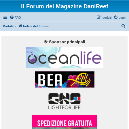
Il Forum del Magazine DaniReef
FAQ
Iscriviti
Login
C
Portale
Indice del Forum
e
r
🌟 Sponsor principali
c
a