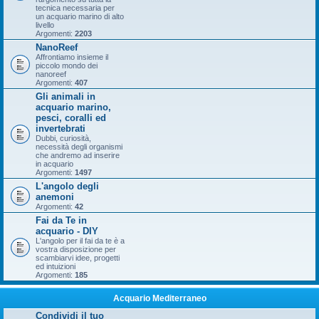
tecnica necessaria per
un acquario marino di alto
livello
Argomenti:
2203
NanoReef
Affrontiamo insieme il
piccolo mondo dei
nanoreef
Argomenti:
407
Gli animali in
acquario marino,
pesci, coralli ed
invertebrati
Dubbi, curiosità,
necessità degli organismi
che andremo ad inserire
in acquario
Argomenti:
1497
L'angolo degli
anemoni
Argomenti:
42
Fai da Te in
acquario - DIY
L'angolo per il fai da te è a
vostra disposizione per
scambiarvi idee, progetti
ed intuizioni
Argomenti:
185
Acquario Mediterraneo
Condividi il tuo