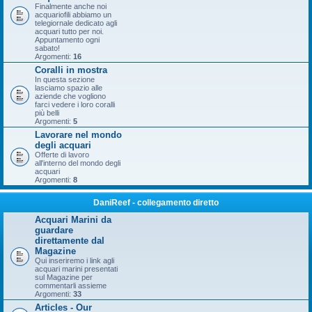
Finalmente anche noi
acquariofili abbiamo un
telegiornale dedicato agli
acquari tutto per noi.
Appuntamento ogni
sabato!
Argomenti:
16
Coralli in mostra
In questa sezione
lasciamo spazio alle
aziende che vogliono
farci vedere i loro coralli
più belli
Argomenti:
5
Lavorare nel mondo
degli acquari
Offerte di lavoro
all'interno del mondo degli
acquari
Argomenti:
8
DaniReef - collegamento diretto
Acquari Marini da
guardare
direttamente dal
Magazine
Qui inseriremo i link agli
acquari marini presentati
sul Magazine per
commentarli assieme
Argomenti:
33
Articles - Our