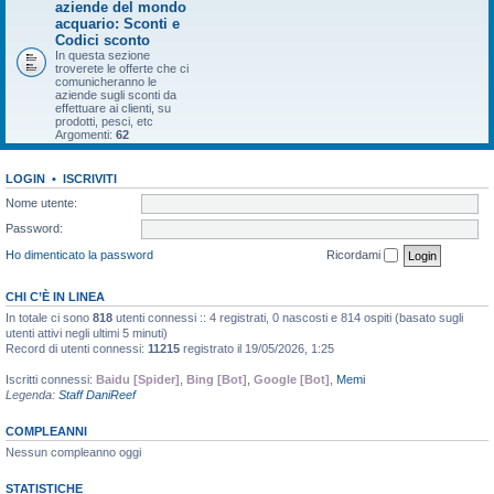
aziende del mondo
acquario: Sconti e
Codici sconto
In questa sezione
troverete le offerte che ci
comunicheranno le
aziende sugli sconti da
effettuare ai clienti, su
prodotti, pesci, etc
Argomenti:
62
LOGIN
•
ISCRIVITI
Nome utente:
Password:
Ho dimenticato la password
Ricordami
CHI C’È IN LINEA
In totale ci sono
818
utenti connessi :: 4 registrati, 0 nascosti e 814 ospiti (basato sugli
utenti attivi negli ultimi 5 minuti)
Record di utenti connessi:
11215
registrato il 19/05/2026, 1:25
Iscritti connessi:
Baidu [Spider]
,
Bing [Bot]
,
Google [Bot]
,
Memi
Legenda:
Staff DaniReef
COMPLEANNI
Nessun compleanno oggi
STATISTICHE