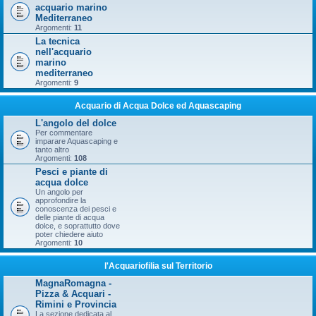
acquario marino
Mediterraneo
Argomenti:
11
La tecnica
nell'acquario
marino
mediterraneo
Argomenti:
9
Acquario di Acqua Dolce ed Aquascaping
L'angolo del dolce
Per commentare
imparare Aquascaping e
tanto altro
Argomenti:
108
Pesci e piante di
acqua dolce
Un angolo per
approfondire la
conoscenza dei pesci e
delle piante di acqua
dolce, e soprattutto dove
poter chiedere aiuto
Argomenti:
10
l'Acquariofilia sul Territorio
MagnaRomagna -
Pizza & Acquari -
Rimini e Provincia
La sezione dedicata al