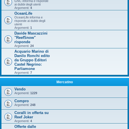
GNC informa e risponde
ai dubbi degli utenti
Argomenti:
4
OceanLife
OceanLife informa e
risponde ai dubbi degli
utenti
Argomenti:
1
Davide Mascazzini
"ReefSnow"
risponde
Argomenti:
24
Acquario Marino di
Danilo Ronchi edito
da Gruppo Editori
Castel Negrino:
Parliamone
Argomenti:
7
Mercatino
Vendo
Argomenti:
1229
Compro
Argomenti:
248
Coralli in offerta su
Reef Joker
Argomenti:
4
Offerte dalle