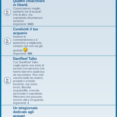
Quattro chiacchiere
in libertà
Conosciamoci meglio,
parliamo sia di acquari
che di altro, ma
soprattutto divertiamoci
assieme
Argomenti:
1021
Condividi il tuo
acquario
Insieme lo
commenteremo e ti
aiuteremo a migliorarlo,
sempre che non sia già
perfetto
Argomenti:
396
DaniReef Talks
Con DaniReef Talks
voglio aprire una serie di
incontri con persone che
hanno davvero qualcosa
da raccontare. Non solo
vasche belle da vedere,
prodotti o schede
tecniche, ma storie,
errori, filosofia
acquariofila, crescita
personale e soprattutto
riflessioni che possano
essere utili a chi guarda.
Argomenti:
1
Un telegiornale
dedicato agli
acquari