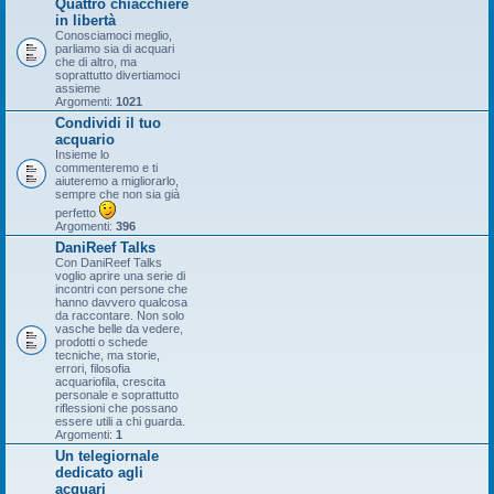
Quattro chiacchiere
in libertà
Conosciamoci meglio,
parliamo sia di acquari
che di altro, ma
soprattutto divertiamoci
assieme
Argomenti:
1021
Condividi il tuo
acquario
Insieme lo
commenteremo e ti
aiuteremo a migliorarlo,
sempre che non sia già
perfetto
Argomenti:
396
DaniReef Talks
Con DaniReef Talks
voglio aprire una serie di
incontri con persone che
hanno davvero qualcosa
da raccontare. Non solo
vasche belle da vedere,
prodotti o schede
tecniche, ma storie,
errori, filosofia
acquariofila, crescita
personale e soprattutto
riflessioni che possano
essere utili a chi guarda.
Argomenti:
1
Un telegiornale
dedicato agli
acquari