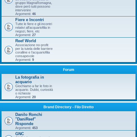
gruppo MagnaRomagna,
dove però tutti possono
intervenire
Argomenti:
46
Fiere e Incontri
Tutte le fiere e gli incontri
relativi all'acquariofilia in
negozi, fiere, etc
Argomenti:
27
Reef World
Associazione no-profit
per la tutela delle barriere
coralline e l’acquariofilia
consapevole
Argomenti:
9
Forum
La fotografia in
acquario
Giochiamo a far le foto in
acquario. Dubbi, curiosità
o richieste
Argomenti:
20
Brand Directory - Filo Diretto
Danilo Ronchi
"DaniReef"
Risponde
Argomenti:
453
GNC