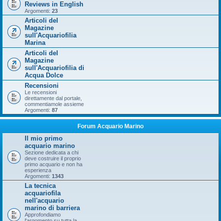
Reviews in English
Argomenti:
23
Articoli del
Magazine
sull'Acquariofilia
Marina
Articoli del
Magazine
sull'Acquariofilia di
Acqua Dolce
Recensioni
Le recensioni
direttamente dal portale,
commentiamole assieme
Argomenti:
87
Forum Acquario Marino
Il mio primo
acquario marino
Sezione dedicata a chi
deve costruire il proprio
primo acquario e non ha
esperienza
Argomenti:
1343
La tecnica
acquariofila
nell'acquario
marino di barriera
Approfondiamo
l'argomento su tutta la