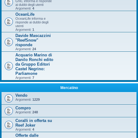
GNC informa e risponde
ai dubbi degli utenti
Argomenti:
4
OceanLife
OceanLife informa e
risponde ai dubbi degli
utenti
Argomenti:
1
Davide Mascazzini
"ReefSnow"
risponde
Argomenti:
24
Acquario Marino di
Danilo Ronchi edito
da Gruppo Editori
Castel Negrino:
Parliamone
Argomenti:
7
Mercatino
Vendo
Argomenti:
1229
Compro
Argomenti:
248
Coralli in offerta su
Reef Joker
Argomenti:
4
Offerte dalle