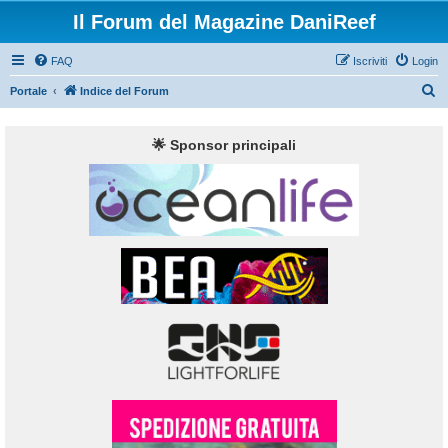
Il Forum del Magazine DaniReef
FAQ
Iscriviti
Login
C
Portale
Indice del Forum
e
r
🌟 Sponsor principali
c
a