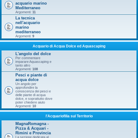
acquario marino
Mediterraneo
Argomenti:
11
La tecnica
nell'acquario
marino
mediterraneo
Argomenti:
9
Acquario di Acqua Dolce ed Aquascaping
L'angolo del dolce
Per commentare
imparare Aquascaping e
tanto altro
Argomenti:
108
Pesci e piante di
acqua dolce
Un angolo per
approfondire la
conoscenza dei pesci e
delle piante di acqua
dolce, e soprattutto dove
poter chiedere aiuto
Argomenti:
10
l'Acquariofilia sul Territorio
MagnaRomagna -
Pizza & Acquari -
Rimini e Provincia
La sezione dedicata al