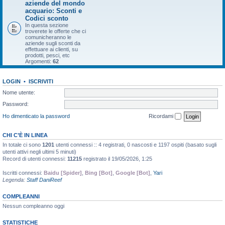
aziende del mondo
acquario: Sconti e
Codici sconto
In questa sezione
troverete le offerte che ci
comunicheranno le
aziende sugli sconti da
effettuare ai clienti, su
prodotti, pesci, etc
Argomenti:
62
LOGIN
•
ISCRIVITI
Nome utente:
Password:
Ho dimenticato la password
Ricordami
CHI C’È IN LINEA
In totale ci sono
1201
utenti connessi :: 4 registrati, 0 nascosti e 1197 ospiti (basato sugli
utenti attivi negli ultimi 5 minuti)
Record di utenti connessi:
11215
registrato il 19/05/2026, 1:25
Iscritti connessi:
Baidu [Spider]
,
Bing [Bot]
,
Google [Bot]
,
Yari
Legenda:
Staff DaniReef
COMPLEANNI
Nessun compleanno oggi
STATISTICHE