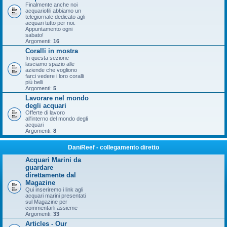
Finalmente anche noi
acquariofili abbiamo un
telegiornale dedicato agli
acquari tutto per noi.
Appuntamento ogni
sabato!
Argomenti:
16
Coralli in mostra
In questa sezione
lasciamo spazio alle
aziende che vogliono
farci vedere i loro coralli
più belli
Argomenti:
5
Lavorare nel mondo
degli acquari
Offerte di lavoro
all'interno del mondo degli
acquari
Argomenti:
8
DaniReef - collegamento diretto
Acquari Marini da
guardare
direttamente dal
Magazine
Qui inseriremo i link agli
acquari marini presentati
sul Magazine per
commentarli assieme
Argomenti:
33
Articles - Our