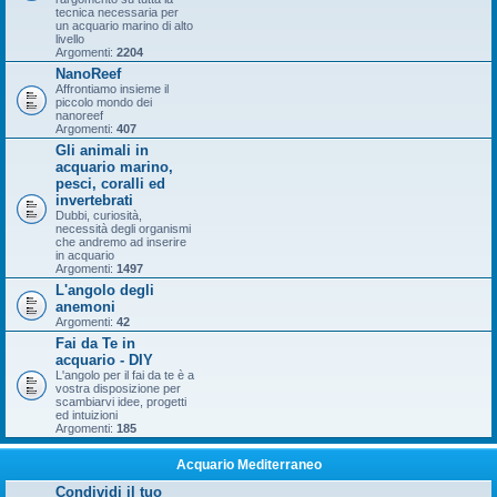
tecnica necessaria per
un acquario marino di alto
livello
Argomenti:
2204
NanoReef
Affrontiamo insieme il
piccolo mondo dei
nanoreef
Argomenti:
407
Gli animali in
acquario marino,
pesci, coralli ed
invertebrati
Dubbi, curiosità,
necessità degli organismi
che andremo ad inserire
in acquario
Argomenti:
1497
L'angolo degli
anemoni
Argomenti:
42
Fai da Te in
acquario - DIY
L'angolo per il fai da te è a
vostra disposizione per
scambiarvi idee, progetti
ed intuizioni
Argomenti:
185
Acquario Mediterraneo
Condividi il tuo