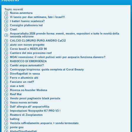
Topic recenti
Nuova avventura
Vi lascio per due settimane, fate i bravi!!!
I batteri hanno scadenza?
Consiglio plafoniera led
Ciao!
AcquariaItalia 2026 prende forma: eventi, mostre, espositori e tutte le novità della
seconda edizione
CALCIO CLORURO PURO ANIDRO CaCl2
aiuto con nuovo progetto
Cerco kessil o REEFLED 90
Cantiere del mio prossimo reef
MOAI recensione: il robot pulisci vetri per acquario funziona davvero?
RABOCCO DI EMERGENZA
Cambi acqua automatici?
Centropyge bispinosa: guida completa al Coral Beauty
Dinoflagellati in vasca
Ferro e alluminio alti
Facciano un reef?
ciao a tutti
Ricerca co-founder Modena
Reef Mat
Vendo pesci pagliaccio black percula
Vasca nuova arrivata
Dall' allergia all' acquariofilia
Impostazioni Noopsyche K7 PRO V3 !
Reattore di Zooplancton
balling
Ventola raffredamento acquario + sonda termostato
ponte gnc
Alghe/Dinoflagellati