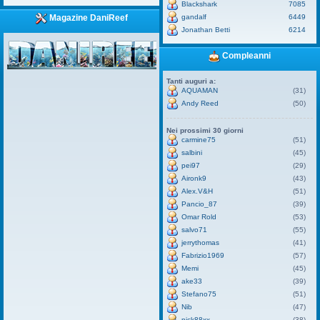
Blackshark
7085
gandalf
6449
Magazine DaniReef
Jonathan Betti
6214
Compleanni
Tanti auguri a:
AQUAMAN
(31)
Andy Reed
(50)
Nei prossimi 30 giorni
carmine75
(51)
salbini
(45)
pei97
(29)
Aironk9
(43)
Alex.V&H
(51)
Pancio_87
(39)
Omar Rold
(53)
salvo71
(55)
jerrythomas
(41)
Fabrizio1969
(57)
Memi
(45)
ake33
(39)
Stefano75
(51)
Nib
(47)
nick88xx
(38)