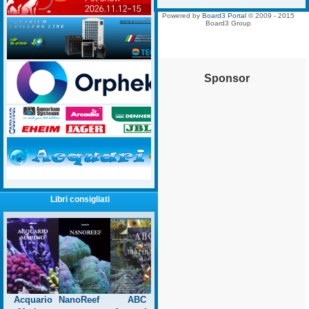
Powered by
Board3 Portal
© 2009 - 2015
Board3 Group
Sponsor
Libri consigliati
Acquario
NanoReef
ABC