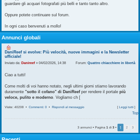
guardare gli acquari fotografati più belli e tanto tanto altro.
Oppure potete continuare sul forum.
In ogni caso benvenuti a mollo!
Annunci globali
DaniReef si evolve: Più velocità, nuove immagini e la Newsletter
ufficiale!
Inviato da:
Danireef
» 04/02/2026, 14:38
Forum:
Quattro chiacchiere in libertà
Ciao a tutti!
Come molti di voi hanno notato, negli ultimi giorni stiamo lavorando
duramente
"sotto il cofano" di DaniReef
per rendere il portale
più
veloce, pulito e moderno
. Vogliamo ch [
Visite: 40208 •
Commenti: 0
•
Rispondi al messaggio
[
Leggi tutti
]
Top
1
3 annunci • Pagina
1
di
3
•
2
3
Recenti