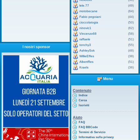
lele.77
(49)
motobecane
(64)
Fabio pegoiani
(44)
cioccolatogia
(50)
ninovic1
(62)
Vincenzo68
(58)
raffaele
(51)
tonchy3
(55)
I nostri sponsor
AshleySok
(48)
WillieEffes
(38)
AlbertRes
(51)
Kraels
(36)
Menu
Contenuto
Indice
Cerca
Iscriviti
Aiuto
FAQ
FAQ BBCode
Termini di Servizio
Informativa sulla privacy