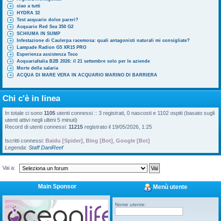
ciao a tutti
HYDRA 32
Test acquario dolce pareri?
Acquario Red Sea 350 G2
SCHIUMA IN SUMP
Infestazione di Caulerpa racemosa: quali antagonisti naturali mi consigliate?
Lampade Radion G5 XR15 PRO
Esperienza assistenza Teco
AcquariaItalia B2B 2026: il 21 settembre solo per le aziende
Morte della salaria
ACQUA DI MARE VERA IN ACQUARIO MARINO DI BARRIERA
Chi c'è in linea
In totale ci sono
1105
utenti connessi :: 3 registrati, 0 nascosti e 1102 ospiti (basato sugli
utenti attivi negli ultimi 5 minuti)
Record di utenti connessi:
11215
registrato il 19/05/2026, 1:25
Iscritti connessi:
Baidu [Spider]
,
Bing [Bot]
,
Google [Bot]
Legenda:
Staff DaniReef
Vai a:
Main Sponsor
Menù utente
Nome utente: