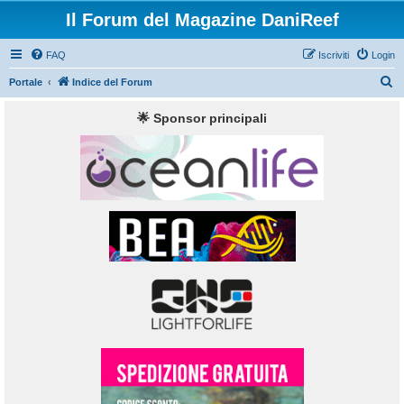
Il Forum del Magazine DaniReef
FAQ
Iscriviti
Login
C
Portale
Indice del Forum
e
🌟 Sponsor principali
r
c
a