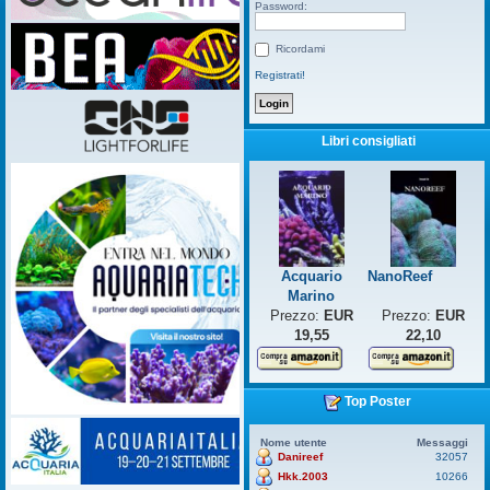
Password:
Ricordami
Registrati!
Libri consigliati
Acquario
NanoReef
Marino
Prezzo:
EUR
Prezzo:
EUR
19,55
22,10
Top Poster
Nome utente
Messaggi
Danireef
32057
Hkk.2003
10266