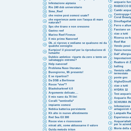
acquario fu
Infestazione aiptasia
RABOCCO D
Rio 240 dsb universitario
Cambi acqua
Simo_Reef
Centropyge b
che resine post osmosi usate?
Coral Beaut
che esperienze avete con l'acqua di mare
Dinoflagellat
naturale?
Ferro e allum
Sps che tirano e non crescono
Facciano un 
Gavino reef
ciao a tutti
Marino Reef Firenze
Ricerca co-
Il mio primo Nanoreef
Reef Mat
Ok..ci riprovo e vediamo se qualcuno mi da
qualche consiglio
Vendo pesci 
Kurtpico! il picoreef per la riproduzione di
Vasca nuova 
lumache
Dall' allergia
Dubbio amletico: riparto da zero o tento un
Impostazion
salvataggio estremo?
Reattore di 
Help nanoreef
balling
Problema Naso lituratus
Ventola raff
Buongiorno, Mi presento!
termostato
E se ripartissi?
ponte gnc
Da DSB a Berlinese
Alghe/Dinofl
Rocce "vive"?
ciao a tutti
Blacksharkreef 4.0
HYDRA 32
Argomento delicato….
Test acquari
Il mio nano da 70 litri
Acquario Re
Coralli "sentinella"
SCHIUMA I
impianto osmosi
Infestazione
Nebbia batterica persistente
antagonisti 
Kh alto in nuovo allestimento
Lampade Ra
Red Sea G3 300
Esperienza a
Rocce vive e riconoscere
AcquariaItal
per le azien
nitrati alti, come abbassarne il valore
Morte della s
Guida metodo triton