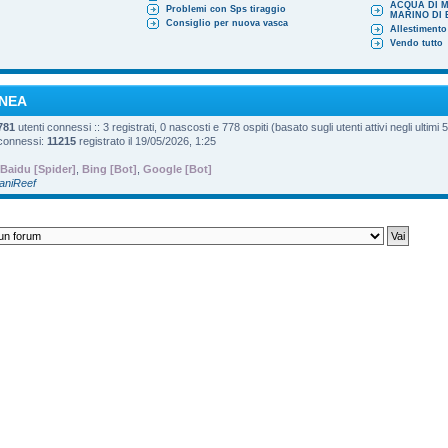
ACQUA DI 
Problemi con Sps tiraggio
MARINO DI
Consiglio per nuova vasca
Allestimento
Vendo tutto
INEA
781
utenti connessi :: 3 registrati, 0 nascosti e 778 ospiti (basato sugli utenti attivi negli ultimi 
 connessi:
11215
registrato il 19/05/2026, 1:25
Baidu [Spider]
,
Bing [Bot]
,
Google [Bot]
DaniReef