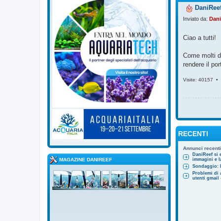
DaniReef
Inviato da:
Dani
Ciao a tutti!
Come molti di
rendere il po
Visite: 40157 •
RECENTI
Annunci recenti
DaniReef si 
MAGAZINE DANIREEF
immagini e la
Sondaggio: l
Problemi di 
utenti gmai