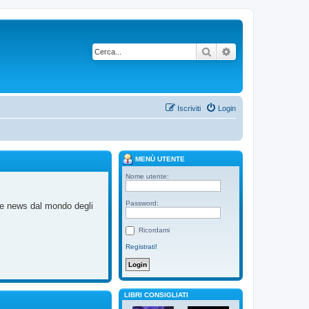
Cerca
Ricerca avanzata
Iscriviti
Login
MENÙ UTENTE
Nome utente:
Password:
me news dal mondo degli
Ricordami
Registrati!
LIBRI CONSIGLIATI