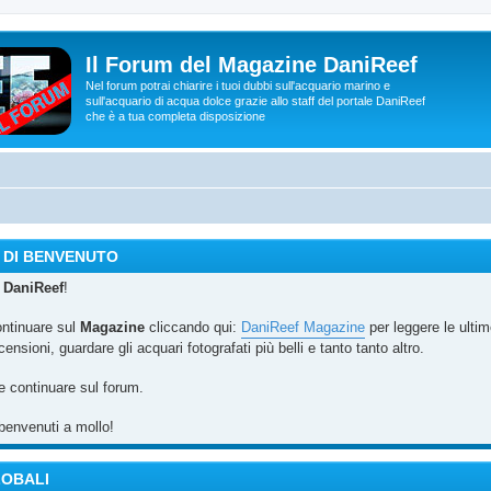
Il Forum del Magazine DaniReef
Nel forum potrai chiarire i tuoi dubbi sull'acquario marino e
sull'acquario di acqua dolce grazie allo staff del portale DaniReef
che è a tua completa disposizione
 DI BENVENUTO
u
DaniReef
!
ontinuare sul
Magazine
cliccando qui:
DaniReef Magazine
per leggere le ulti
censioni, guardare gli acquari fotografati più belli e tanto tanto altro.
e continuare sul forum.
benvenuti a mollo!
LOBALI