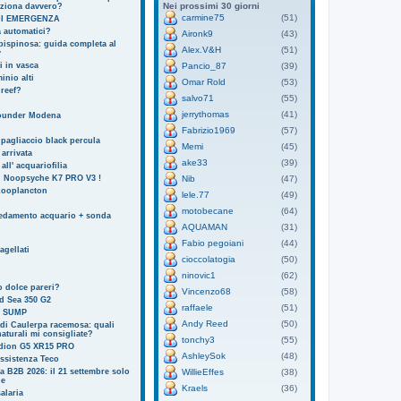
Nei prossimi 30 giorni
nziona davvero?
carmine75
(51)
I EMERGENZA
 automatici?
Aironk9
(43)
ispinosa: guida completa al
Alex.V&H
(51)
y
i in vasca
Pancio_87
(39)
inio alti
Omar Rold
(53)
reef?
salvo71
(55)
jerrythomas
(41)
founder Modena
Fabrizio1969
(57)
pagliaccio black percula
Memi
(45)
arrivata
ake33
(39)
 all' acquariofilia
i Noopsyche K7 PRO V3 !
Nib
(47)
Zooplancton
lele.77
(49)
motobecane
(64)
redamento acquario + sonda
AQUAMAN
(31)
Fabio pegoiani
(44)
agellati
cioccolatogia
(50)
ninovic1
(62)
o dolce pareri?
Vincenzo68
(58)
d Sea 350 G2
raffaele
(51)
N SUMP
Andy Reed
(50)
 di Caulerpa racemosa: quali
naturali mi consigliate?
tonchy3
(55)
dion G5 XR15 PRO
AshleySok
(48)
ssistenza Teco
ia B2B 2026: il 21 settembre solo
WillieEffes
(38)
de
Kraels
(36)
alaria