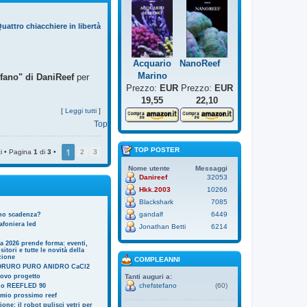
uattro chiacchiere in libertà
Acquario
NanoReef
Marino
ofano" di DaniReef
per
Prezzo:
EUR
Prezzo:
EUR
19,55
22,10
[
Leggi tutti
]
Top
TOP POSTER
1
i • Pagina
1
di
3
•
2
3
Nome utente
Messaggi
Danireef
32053
Hkk.2003
10266
Blackshark
7085
gandalf
6449
nno scadenza?
afoniera led
Jonathan Betti
6214
ia 2026 prende forma: eventi,
itori e tutte le novità della
zione
COMPLEANNI
ORURO PURO ANIDRO CaCl2
uovo progetto
Tanti auguri a:
chefstefano
(60)
l o REEFLED 90
 mio prossimo reef
one: il robot pulisci vetri per