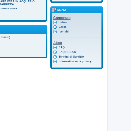
MARE VERA IN ACQUARIO
 BARRIERA
 nuova vasca
MENU
Contenuto
Indice
Cerca
Iscriviti
5 minuti)
Aiuto
FAQ
FAQ BBCode
Termini di Servizio
Informativa sulla privacy