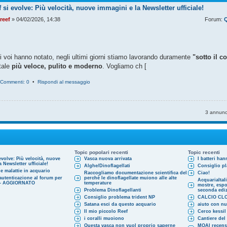
 si evolve: Più velocità, nuove immagini e la Newsletter ufficiale!
reef
» 04/02/2026, 14:38
Forum:
Q
 voi hanno notato, negli ultimi giorni stiamo lavorando duramente
"sotto il c
rtale
più veloce, pulito e moderno
. Vogliamo ch [
Commenti: 0
•
Rispondi al messaggio
3 annunc
Topic popolari recenti
Topic recenti
evolve: Più velocità, nuove
Vasca nuova arrivata
I batteri ha
 Newsletter ufficiale!
Alghe/Dinoflagellati
Consiglio pl
e malattie in acquario
Raccogliamo documentazione scientifica del
Ciao!
autenticazione al forum per
perchè le dinoflagellate muiono alle alte
AcquariaItal
l - AGGIORNATO
temperature
mostre, espos
Problema Dinoflagellanti
seconda edi
Consiglio problema trident NP
CALCIO CL
Satana esci da questo acquario
aiuto con n
Il mio piccolo Reef
Cerco kessi
i coralli muoiono
Cantiere del
Questa vasca non vuol proprio saperne
MOAI recensi