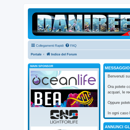
Collegamenti Rapidi
FAQ
Portale
Indice del Forum
MAIN SPONSOR
MESSAGGIO
Benvenuti s
Ora potete c
acquari, le re
Oppure potet
In ogni caso 
ANNUNCI G