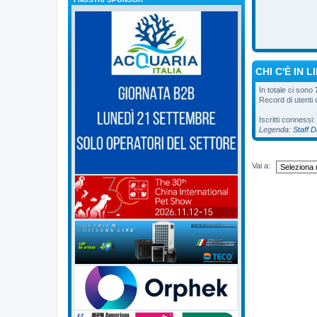
CHI C'È IN L
In totale ci sono
Record di utenti
Iscritti connessi:
Legenda:
Staff 
Vai a: