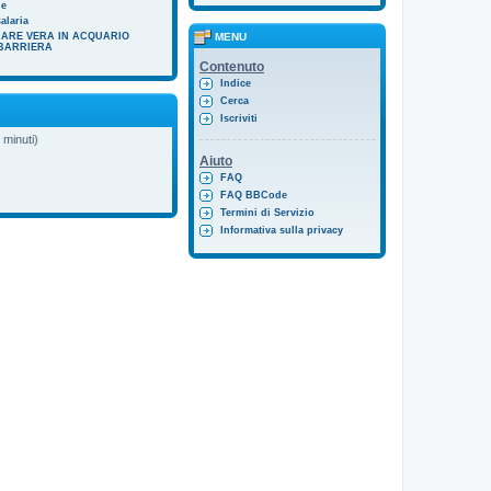
de
alaria
MENU
MARE VERA IN ACQUARIO
 BARRIERA
Contenuto
Indice
Cerca
Iscriviti
5 minuti)
Aiuto
FAQ
FAQ BBCode
Termini di Servizio
Informativa sulla privacy