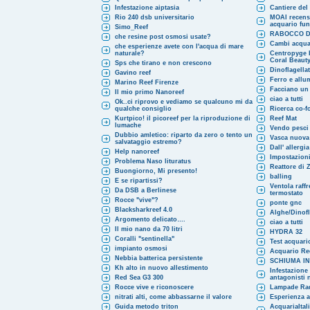
Infestazione aiptasia
Cantiere del
Rio 240 dsb universitario
MOAI recensi
acquario fu
Simo_Reef
RABOCCO D
che resine post osmosi usate?
Cambi acqua
che esperienze avete con l'acqua di mare
naturale?
Centropyge b
Coral Beaut
Sps che tirano e non crescono
Dinoflagellat
Gavino reef
Ferro e allum
Marino Reef Firenze
Facciano un 
Il mio primo Nanoreef
ciao a tutti
Ok..ci riprovo e vediamo se qualcuno mi da
qualche consiglio
Ricerca co-
Kurtpico! il picoreef per la riproduzione di
Reef Mat
lumache
Vendo pesci 
Dubbio amletico: riparto da zero o tento un
Vasca nuova 
salvataggio estremo?
Dall' allergia
Help nanoreef
Impostazion
Problema Naso lituratus
Reattore di 
Buongiorno, Mi presento!
balling
E se ripartissi?
Ventola raff
Da DSB a Berlinese
termostato
Rocce "vive"?
ponte gnc
Blacksharkreef 4.0
Alghe/Dinofl
Argomento delicato….
ciao a tutti
Il mio nano da 70 litri
HYDRA 32
Coralli "sentinella"
Test acquari
impianto osmosi
Acquario Re
Nebbia batterica persistente
SCHIUMA I
Kh alto in nuovo allestimento
Infestazione
Red Sea G3 300
antagonisti 
Rocce vive e riconoscere
Lampade Ra
nitrati alti, come abbassarne il valore
Esperienza a
Guida metodo triton
AcquariaItal