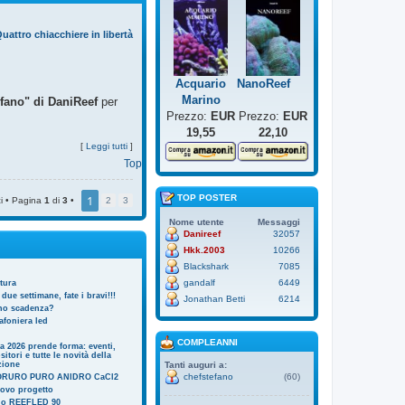
uattro chiacchiere in libertà
Acquario
NanoReef
Marino
ofano" di DaniReef
per
Prezzo:
EUR
Prezzo:
EUR
19,55
22,10
[
Leggi tutti
]
Top
TOP POSTER
1
i • Pagina
1
di
3
•
2
3
Nome utente
Messaggi
Danireef
32057
Hkk.2003
10266
Blackshark
7085
gandalf
6449
tura
 due settimane, fate i bravi!!!
Jonathan Betti
6214
nno scadenza?
afoniera led
COMPLEANNI
ia 2026 prende forma: eventi,
itori e tutte le novità della
zione
Tanti auguri a:
chefstefano
(60)
ORURO PURO ANIDRO CaCl2
uovo progetto
l o REEFLED 90