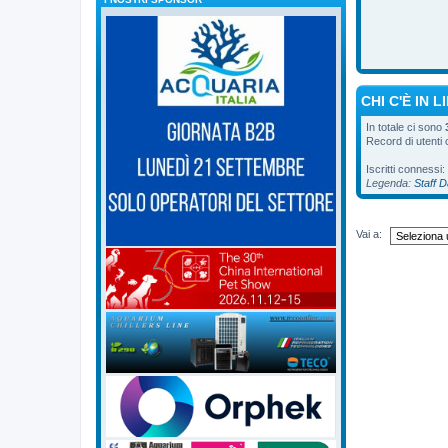
CHI C'È IN L
In totale ci sono
Record di utenti
Iscritti connessi:
Legenda:
Staff 
Vai a: