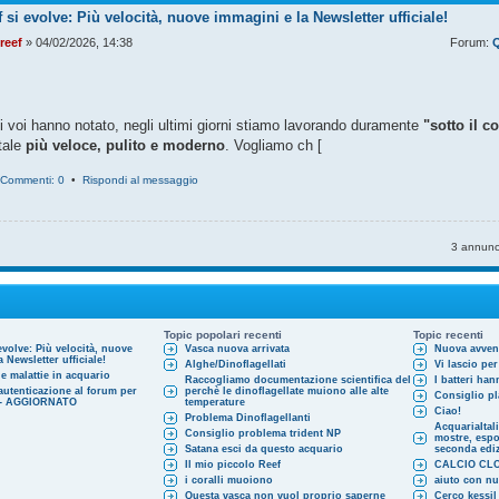
 si evolve: Più velocità, nuove immagini e la Newsletter ufficiale!
reef
» 04/02/2026, 14:38
Forum:
Q
 voi hanno notato, negli ultimi giorni stiamo lavorando duramente
"sotto il c
rtale
più veloce, pulito e moderno
. Vogliamo ch [
Commenti: 0
•
Rispondi al messaggio
3 annunc
Topic popolari recenti
Topic recenti
evolve: Più velocità, nuove
Vasca nuova arrivata
Nuova avven
 Newsletter ufficiale!
Alghe/Dinoflagellati
Vi lascio per
e malattie in acquario
Raccogliamo documentazione scientifica del
I batteri ha
autenticazione al forum per
perchè le dinoflagellate muiono alle alte
Consiglio pl
l - AGGIORNATO
temperature
Ciao!
Problema Dinoflagellanti
AcquariaItal
Consiglio problema trident NP
mostre, espos
Satana esci da questo acquario
seconda edi
Il mio piccolo Reef
CALCIO CL
i coralli muoiono
aiuto con n
Questa vasca non vuol proprio saperne
Cerco kessi