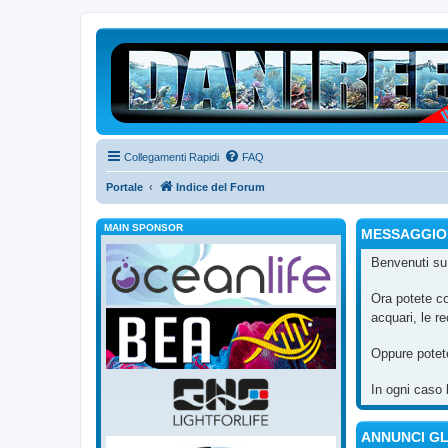
Collegamenti Rapidi
FAQ
Portale
Indice del Forum
MAIN SPONSOR
MESSAGGIO
Benvenuti s
Ora potete c
acquari, le re
Oppure potet
In ogni caso 
ANNUNCI G