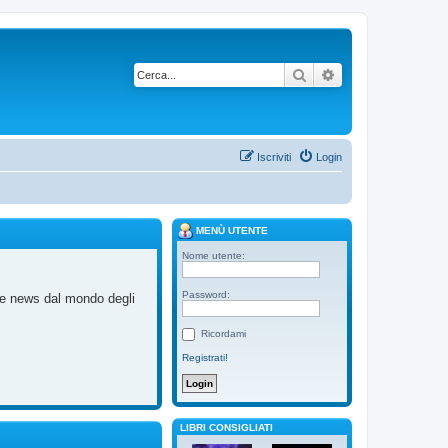
Cerca
Ricerca avanzata
Iscriviti
Login
MENÙ UTENTE
Nome utente:
Password:
me news dal mondo degli
Ricordami
Registrati!
LIBRI CONSIGLIATI