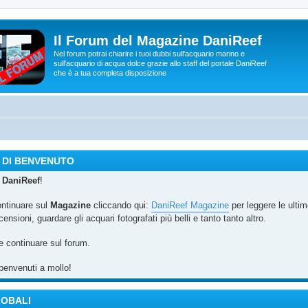
Il Forum del Magazine DaniReef
Nel forum potrai chiarire i tuoi dubbi sull'acquario marino e
sull'acquario di acqua dolce grazie allo staff del portale DaniReef
che è a tua completa disposizione
 DI BENVENUTO
u
DaniReef
!
ontinuare sul
Magazine
cliccando qui:
DaniReef Magazine
per leggere le ulti
censioni, guardare gli acquari fotografati più belli e tanto tanto altro.
e continuare sul forum.
benvenuti a mollo!
LOBALI