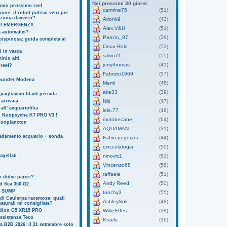
Nei prossimi 30 giorni
 mio prossimo reef
carmine75
(51)
one: il robot pulisci vetri per
nziona davvero?
Aironk9
(43)
I EMERGENZA
Alex.V&H
(51)
 automatici?
Pancio_87
(39)
ispinosa: guida completa al
y
Omar Rold
(53)
i in vasca
salvo71
(55)
inio alti
jerrythomas
(41)
reef?
Fabrizio1969
(57)
founder Modena
Memi
(45)
ake33
(39)
pagliaccio black percula
arrivata
Nib
(47)
 all' acquariofilia
lele.77
(49)
i Noopsyche K7 PRO V3 !
motobecane
(64)
Zooplancton
AQUAMAN
(31)
redamento acquario + sonda
Fabio pegoiani
(44)
cioccolatogia
(50)
agellati
ninovic1
(62)
Vincenzo68
(58)
raffaele
(51)
o dolce pareri?
Andy Reed
(50)
d Sea 350 G2
N SUMP
tonchy3
(55)
 di Caulerpa racemosa: quali
AshleySok
(48)
naturali mi consigliate?
dion G5 XR15 PRO
WillieEffes
(38)
ssistenza Teco
Kraels
(36)
ia B2B 2026: il 21 settembre solo