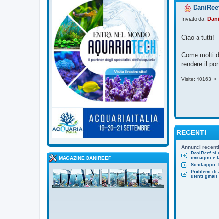
DaniReef
Inviato da:
Dani
Ciao a tutti!
Come molti di
rendere il po
Visite: 40163 •
RECENTI
Annunci recenti
DaniReef si 
MAGAZINE DANIREEF
immagini e la
Sondaggio: l
Problemi di 
utenti gmai