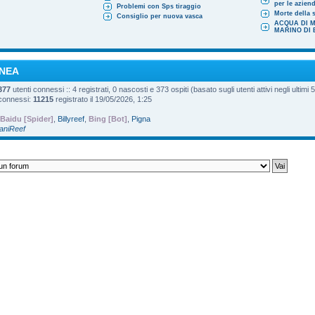
per le azien
Problemi con Sps tiraggio
Morte della s
Consiglio per nuova vasca
ACQUA DI 
MARINO DI
INEA
377
utenti connessi :: 4 registrati, 0 nascosti e 373 ospiti (basato sugli utenti attivi negli ultimi 
 connessi:
11215
registrato il 19/05/2026, 1:25
Baidu [Spider]
,
Billyreef
,
Bing [Bot]
,
Pigna
DaniReef