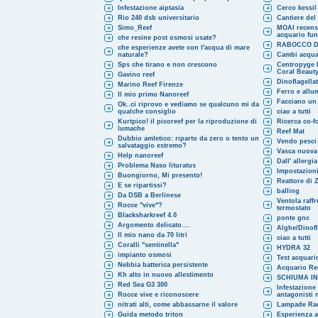
Infestazione aiptasia
Cerco kessi
Rio 240 dsb universitario
Cantiere del
Simo_Reef
MOAI recensi
acquario fu
che resine post osmosi usate?
RABOCCO D
che esperienze avete con l'acqua di mare
naturale?
Cambi acqua
Sps che tirano e non crescono
Centropyge b
Coral Beaut
Gavino reef
Dinoflagellat
Marino Reef Firenze
Ferro e allum
Il mio primo Nanoreef
Facciano un 
Ok..ci riprovo e vediamo se qualcuno mi da
qualche consiglio
ciao a tutti
Kurtpico! il picoreef per la riproduzione di
Ricerca co-
lumache
Reef Mat
Dubbio amletico: riparto da zero o tento un
Vendo pesci 
salvataggio estremo?
Vasca nuova 
Help nanoreef
Dall' allergia
Problema Naso lituratus
Impostazion
Buongiorno, Mi presento!
Reattore di 
E se ripartissi?
balling
Da DSB a Berlinese
Ventola raff
Rocce "vive"?
termostato
Blacksharkreef 4.0
ponte gnc
Argomento delicato….
Alghe/Dinofl
Il mio nano da 70 litri
ciao a tutti
Coralli "sentinella"
HYDRA 32
impianto osmosi
Test acquari
Nebbia batterica persistente
Acquario Re
Kh alto in nuovo allestimento
SCHIUMA I
Red Sea G3 300
Infestazione
Rocce vive e riconoscere
antagonisti 
nitrati alti, come abbassarne il valore
Lampade Ra
Guida metodo triton
Esperienza a