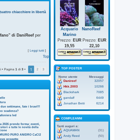
uattro chiacchiere in libertà
Acquario
NanoReef
Marino
ofano" di DaniReef
per
Prezzo:
EUR
Prezzo:
EUR
19,55
22,10
[
Leggi tutti
]
Top
TOP POSTER
1
i • Pagina
1
di
3
•
2
3
Nome utente
Messaggi
Danireef
32057
Hkk.2003
10266
Blackshark
7085
gandalf
6449
telle
tura
Jonathan Betti
6214
 due settimane, fate i bravi!!!
nno scadenza?
afoniera led
COMPLEANNI
ia 2026 prende forma: eventi,
Tanti auguri a:
itori e tutte le novità della
AQUAMAN
(31)
zione
ORURO PURO ANIDRO CaCl2
Andy Reed
(50)
uovo progetto