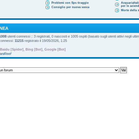
Problemi con Sps tiraggio
AcquariaItal
per le azien
Consiglio per nuova vasca
Morte della s
INEA
1008
utenti connessi :: 3 registrati, 0 nascosti e 1005 ospiti (basato sugli utenti attivi negli ultim
 connessi:
11215
registrato il 19/05/2026, 1:25
Baidu [Spider]
,
Bing [Bot]
,
Google [Bot]
DaniReef