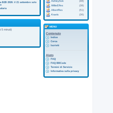
AshleySok
(48)
ia B2B 2026: il 21 settembre solo
de
WillieEffes
(38)
alaria
AlbertRes
(51)
Kraels
(36)
MENU
i 5 minuti)
Contenuto
Indice
Cerca
Iscriviti
Aiuto
FAQ
FAQ BBCode
Termini di Servizio
Informativa sulla privacy