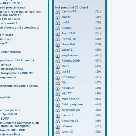
l o REEFLED 90
Nei prossimi 30 giorni
 mio prossimo reef
carmine75
(51)
one: il robot pulisci vetri per
nziona davvero?
salbini
(45)
I EMERGENZA
pei97
(29)
 automatici?
ispinosa: guida completa al
Aironk9
(43)
y
Alex.V&H
(51)
i in vasca
Pancio_87
(39)
inio alti
reef?
Omar Rold
(53)
salvo71
(55)
founder Modena
jerrythomas
(41)
pagliaccio black percula
Fabrizio1969
(57)
arrivata
Memi
(45)
 all' acquariofilia
ake33
(39)
i Noopsyche K7 PRO V3 !
Stefano75
(51)
Zooplancton
Nib
(47)
redamento acquario + sonda
nick88xx
(38)
lele.77
(49)
agellati
motobecane
(64)
Fabio pegoiani
(44)
cioccolatogia
(50)
o dolce pareri?
d Sea 350 G2
ninovic1
(62)
N SUMP
Vincenzo68
(58)
 di Caulerpa racemosa: quali
naturali mi consigliate?
raffaele
(51)
dion G5 XR15 PRO
tonchy3
(55)
ssistenza Teco