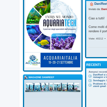
DaniReef
Inviato da:
Dani
Ciao a tutti!
Come molti di
rendere il po
Visite: 40212 •
RECENTI
Annunci recenti
DaniReef si 
MAGAZINE DANIREEF
immagini e la
Sondaggio: l
Problemi di 
utenti gmai