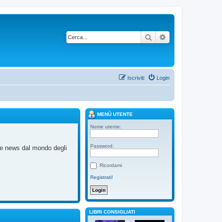
Cerca
Ricerca avanzata
Iscriviti
Login
MENÙ UTENTE
Nome utente:
Password:
me news dal mondo degli
Ricordami
Registrati!
LIBRI CONSIGLIATI