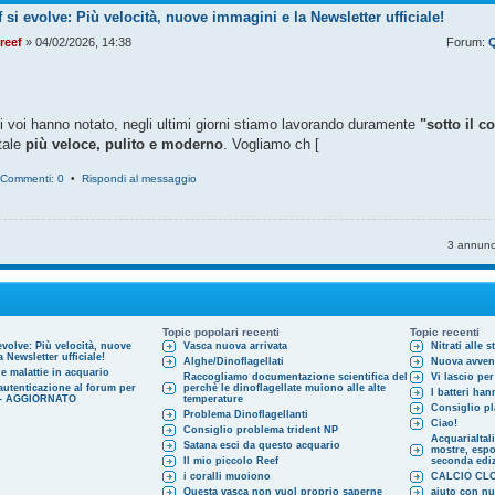
 si evolve: Più velocità, nuove immagini e la Newsletter ufficiale!
reef
» 04/02/2026, 14:38
Forum:
Q
 voi hanno notato, negli ultimi giorni stiamo lavorando duramente
"sotto il c
rtale
più veloce, pulito e moderno
. Vogliamo ch [
Commenti: 0
•
Rispondi al messaggio
3 annunc
Topic popolari recenti
Topic recenti
evolve: Più velocità, nuove
Vasca nuova arrivata
Nitrati alle s
 Newsletter ufficiale!
Alghe/Dinoflagellati
Nuova avven
e malattie in acquario
Raccogliamo documentazione scientifica del
Vi lascio per
autenticazione al forum per
perchè le dinoflagellate muiono alle alte
I batteri ha
l - AGGIORNATO
temperature
Consiglio pl
Problema Dinoflagellanti
Ciao!
Consiglio problema trident NP
AcquariaItal
Satana esci da questo acquario
mostre, espos
Il mio piccolo Reef
seconda edi
i coralli muoiono
CALCIO CL
Questa vasca non vuol proprio saperne
aiuto con n