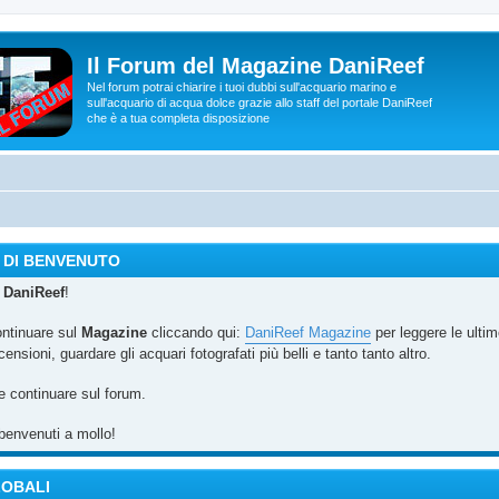
Il Forum del Magazine DaniReef
Nel forum potrai chiarire i tuoi dubbi sull'acquario marino e
sull'acquario di acqua dolce grazie allo staff del portale DaniReef
che è a tua completa disposizione
 DI BENVENUTO
u
DaniReef
!
ontinuare sul
Magazine
cliccando qui:
DaniReef Magazine
per leggere le ulti
censioni, guardare gli acquari fotografati più belli e tanto tanto altro.
e continuare sul forum.
benvenuti a mollo!
LOBALI