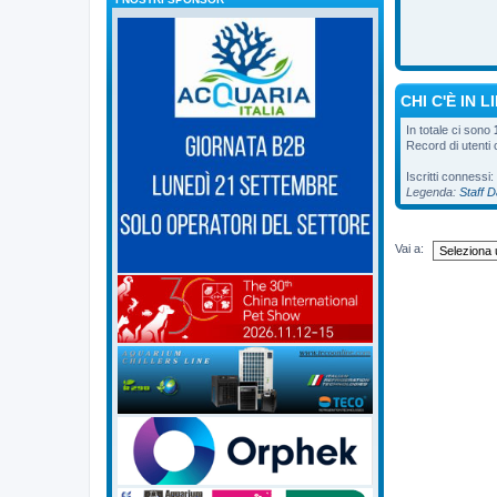
CHI C'È IN L
In totale ci sono
Record di utenti
Iscritti connessi:
Legenda:
Staff 
Vai a: