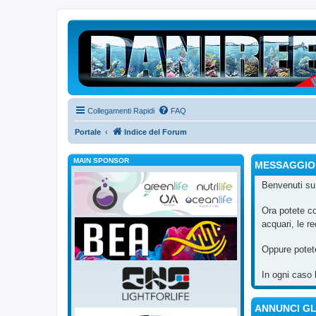
Collegamenti Rapidi
FAQ
Portale
Indice del Forum
MAIN SPONSOR
MESSAGGIO
Benvenuti s
Ora potete c
acquari, le re
Oppure potet
In ogni caso 
ANNUNCI G