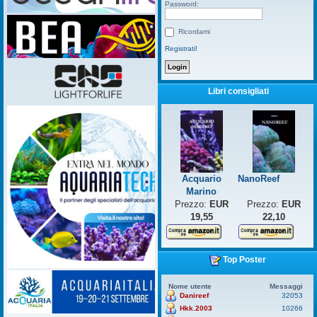
Password:
Ricordami
Registrati!
Libri consigliati
Acquario
NanoReef
Marino
Prezzo:
EUR
Prezzo:
EUR
19,55
22,10
Top Poster
Nome utente
Messaggi
Danireef
32053
Hkk.2003
10266