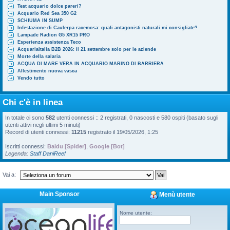
Test acquario dolce pareri?
Acquario Red Sea 350 G2
SCHIUMA IN SUMP
Infestazione di Caulerpa racemosa: quali antagonisti naturali mi consigliate?
Lampade Radion G5 XR15 PRO
Esperienza assistenza Teco
AcquariaItalia B2B 2026: il 21 settembre solo per le aziende
Morte della salaria
ACQUA DI MARE VERA IN ACQUARIO MARINO DI BARRIERA
Allestimento nuova vasca
Vendo tutto
Chi c'è in linea
In totale ci sono
582
utenti connessi :: 2 registrati, 0 nascosti e 580 ospiti (basato sugli
utenti attivi negli ultimi 5 minuti)
Record di utenti connessi:
11215
registrato il 19/05/2026, 1:25
Iscritti connessi:
Baidu [Spider]
,
Google [Bot]
Legenda:
Staff DaniReef
Vai a:
Main Sponsor
Menù utente
Nome utente: