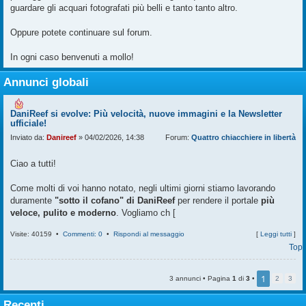
guardare gli acquari fotografati più belli e tanto tanto altro.
Oppure potete continuare sul forum.
In ogni caso benvenuti a mollo!
Annunci globali
DaniReef si evolve: Più velocità, nuove immagini e la Newsletter
ufficiale!
Inviato da:
Danireef
» 04/02/2026, 14:38
Forum:
Quattro chiacchiere in libertà
Ciao a tutti!
Come molti di voi hanno notato, negli ultimi giorni stiamo lavorando
duramente
"sotto il cofano" di DaniReef
per rendere il portale
più
veloce, pulito e moderno
. Vogliamo ch [
Visite: 40159 •
Commenti: 0
•
Rispondi al messaggio
[
Leggi tutti
]
Top
1
3 annunci • Pagina
1
di
3
•
2
3
Recenti