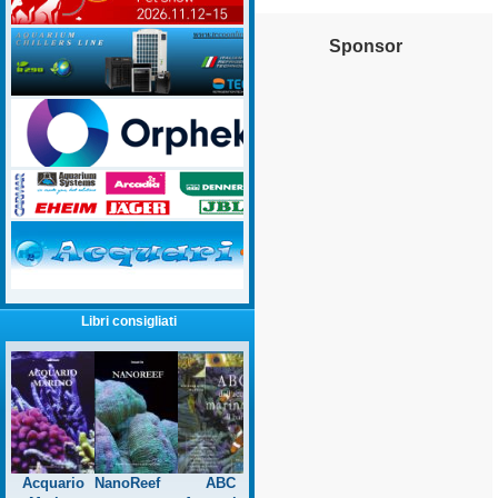
Sponsor
Libri consigliati
Acquario
NanoReef
ABC