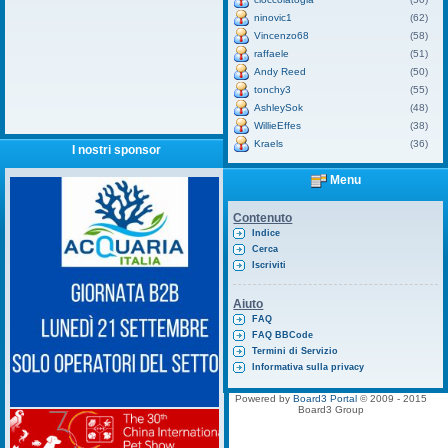
ninovic1
(62)
Vincenzo68
(58)
raffaele
(51)
Andy Reed
(50)
tonchy3
(55)
AshleySok
(48)
WillieEffes
(38)
Kraels
(36)
I nostri sponsor
Menu
Contenuto
Indice
Cerca
Iscriviti
Aiuto
FAQ
FAQ BBCode
Termini di Servizio
Informativa sulla privacy
Powered by
Board3 Portal
© 2009 - 2015
Board3 Group