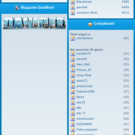
Blackshark
7085
gandalf
6449
Magazine DaniReef
Jonathan Betti
6214
Compleanni
Tanti auguri a:
chefstefano
(60)
Nei prossimi 30 giorni
carmine75
(51)
Aironk9
(43)
Alex.V&H
(51)
Pancio_87
(39)
Omar Rold
(53)
salvo71
(55)
jerrythomas
(41)
Fabrizio1969
(57)
Memi
(45)
ake33
(39)
Nib
(47)
lele.77
(49)
motobecane
(64)
AQUAMAN
(31)
Fabio pegoiani
(44)
cioccolatogia
(50)