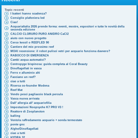
Topic recenti
I batteri hanno scadenza?
Consiglio plafoniera led
Ciao!
AcquariaItalia 2026 prende forma: eventi, mostre, espositori e tutte le novità della
seconda edizione
CALCIO CLORURO PURO ANIDRO CaCl2
aiuto con nuovo progetto
Cerco kessil o REEFLED 90
Cantiere del mio prossimo reef
MOAI recensione: il robot pulisci vetri per acquario funziona davvero?
RABOCCO DI EMERGENZA
Cambi acqua automatici?
Centropyge bispinosa: guida completa al Coral Beauty
Dinoflagellati in vasca
Ferro e alluminio alti
Facciano un reef?
ciao a tutti
Ricerca co-founder Modena
Reef Mat
Vendo pesci pagliaccio black percula
Vasca nuova arrivata
Dall' allergia all' acquariofilia
Impostazioni Noopsyche K7 PRO V3 !
Reattore di Zooplancton
balling
Ventola raffredamento acquario + sonda termostato
ponte gnc
Alghe/Dinoflagellati
ciao a tutti
HYDRA 32