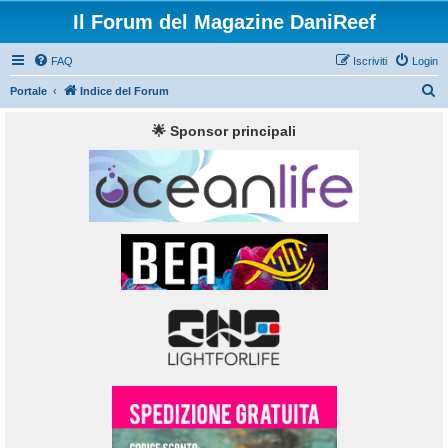
Il Forum del Magazine DaniReef
FAQ
Iscriviti
Login
C
Portale
Indice del Forum
e
🌟 Sponsor principali
r
c
a