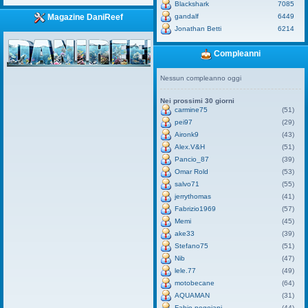
Blackshark
7085
gandalf
6449
Magazine DaniReef
Jonathan Betti
6214
Compleanni
Nessun compleanno oggi
Nei prossimi 30 giorni
carmine75
(51)
pei97
(29)
Aironk9
(43)
Alex.V&H
(51)
Pancio_87
(39)
Omar Rold
(53)
salvo71
(55)
jerrythomas
(41)
Fabrizio1969
(57)
Memi
(45)
ake33
(39)
Stefano75
(51)
Nib
(47)
lele.77
(49)
motobecane
(64)
AQUAMAN
(31)
Fabio pegoiani
(44)