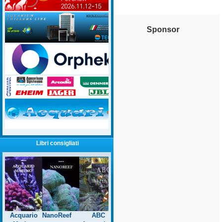
Sponsor
Libri consigliati
Acquario
NanoReef
ABC