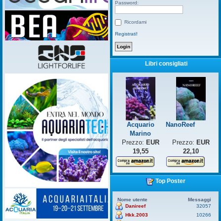
Password:
Ricordami
Registrati!
Libri consigliati
Acquario
NanoReef
Marino
Prezzo:
EUR
Prezzo:
EUR
19,55
22,10
Top Poster
Nome utente
Messaggi
Danireef
32057
Hkk.2003
10266