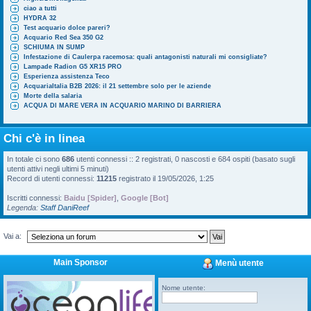
ciao a tutti
HYDRA 32
Test acquario dolce pareri?
Acquario Red Sea 350 G2
SCHIUMA IN SUMP
Infestazione di Caulerpa racemosa: quali antagonisti naturali mi consigliate?
Lampade Radion G5 XR15 PRO
Esperienza assistenza Teco
AcquariaItalia B2B 2026: il 21 settembre solo per le aziende
Morte della salaria
ACQUA DI MARE VERA IN ACQUARIO MARINO DI BARRIERA
Chi c'è in linea
In totale ci sono
686
utenti connessi :: 2 registrati, 0 nascosti e 684 ospiti (basato sugli
utenti attivi negli ultimi 5 minuti)
Record di utenti connessi:
11215
registrato il 19/05/2026, 1:25
Iscritti connessi:
Baidu [Spider]
,
Google [Bot]
Legenda:
Staff DaniReef
Vai a:
Main Sponsor
Menù utente
Nome utente: