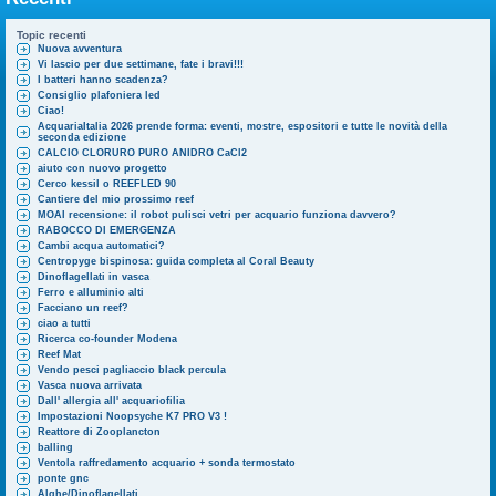
Topic recenti
Nuova avventura
Vi lascio per due settimane, fate i bravi!!!
I batteri hanno scadenza?
Consiglio plafoniera led
Ciao!
AcquariaItalia 2026 prende forma: eventi, mostre, espositori e tutte le novità della
seconda edizione
CALCIO CLORURO PURO ANIDRO CaCl2
aiuto con nuovo progetto
Cerco kessil o REEFLED 90
Cantiere del mio prossimo reef
MOAI recensione: il robot pulisci vetri per acquario funziona davvero?
RABOCCO DI EMERGENZA
Cambi acqua automatici?
Centropyge bispinosa: guida completa al Coral Beauty
Dinoflagellati in vasca
Ferro e alluminio alti
Facciano un reef?
ciao a tutti
Ricerca co-founder Modena
Reef Mat
Vendo pesci pagliaccio black percula
Vasca nuova arrivata
Dall' allergia all' acquariofilia
Impostazioni Noopsyche K7 PRO V3 !
Reattore di Zooplancton
balling
Ventola raffredamento acquario + sonda termostato
ponte gnc
Alghe/Dinoflagellati