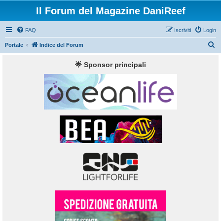
Il Forum del Magazine DaniReef
FAQ
Iscriviti
Login
C
Portale
Indice del Forum
e
🌟 Sponsor principali
r
c
a