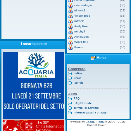
cioccolatogia
(50)
ninovic1
(62)
Vincenzo68
(58)
raffaele
(51)
Andy Reed
(50)
tonchy3
(55)
AshleySok
(48)
WillieEffes
(38)
I nostri sponsor
Kraels
(36)
Menu
Contenuto
Indice
Cerca
Iscriviti
Aiuto
FAQ
FAQ BBCode
Termini di Servizio
Informativa sulla privacy
Powered by
Board3 Portal
© 2009 - 2015
Board3 Group