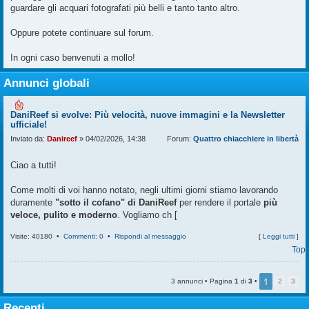
guardare gli acquari fotografati più belli e tanto tanto altro.
Oppure potete continuare sul forum.
In ogni caso benvenuti a mollo!
Annunci globali
DaniReef si evolve: Più velocità, nuove immagini e la Newsletter
ufficiale!
Inviato da:
Danireef
» 04/02/2026, 14:38
Forum:
Quattro chiacchiere in libertà
Ciao a tutti!
Come molti di voi hanno notato, negli ultimi giorni stiamo lavorando
duramente
"sotto il cofano" di DaniReef
per rendere il portale
più
veloce, pulito e moderno
. Vogliamo ch [
Visite: 40180 •
Commenti: 0
•
Rispondi al messaggio
[
Leggi tutti
]
Top
1
3 annunci • Pagina
1
di
3
•
2
3
Recenti