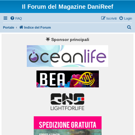
Il Forum del Magazine DaniReef
FAQ
Iscriviti
Login
C
Portale
Indice del Forum
e
🌟 Sponsor principali
r
c
a