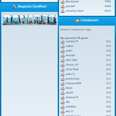
Blackshark
7085
gandalf
6449
Magazine DaniReef
Jonathan Betti
6214
Compleanni
Nessun compleanno oggi
Nei prossimi 30 giorni
carmine75
(51)
salbini
(45)
pei97
(29)
Aironk9
(43)
Alex.V&H
(51)
Pancio_87
(39)
Omar Rold
(53)
salvo71
(55)
jerrythomas
(41)
Fabrizio1969
(57)
Memi
(45)
ake33
(39)
Stefano75
(51)
Nib
(47)
nick88xx
(38)
lele.77
(49)
motobecane
(64)