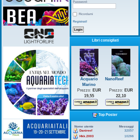
Password:
Ricordami
Registrati!
Libri consigliati
Acquario
NanoReef
Marino
Prezzo:
EUR
Prezzo:
EUR
19,55
22,10
Top Poster
Nome utente
Messaggi
Danireef
32057
Hkk.2003
10266