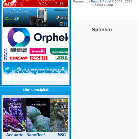
Powered by
Board3 Portal
© 2009 - 2015
Board3 Group
Sponsor
Libri consigliati
Acquario
NanoReef
ABC