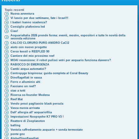
Topic recenti
Nuova avventura
Vi lascio per due settimane, fate i bravi!!!
I batteri hanno scadenza?
Consiglio plafoniera led
Ciao!
AcquariaItalia 2026 prende forma: eventi, mostre, espositori e tutte le novità della
seconda edizione
CALCIO CLORURO PURO ANIDRO CaCl2
aiuto con nuovo progetto
Cerco kessil o REEFLED 90
Cantiere del mio prossimo reef
MOAI recensione: il robot pulisci vetri per acquario funziona davvero?
RABOCCO DI EMERGENZA
Cambi acqua automatici?
Centropyge bispinosa: guida completa al Coral Beauty
Dinoflagellati in vasca
Ferro e alluminio alti
Facciano un reef?
ciao a tutti
Ricerca co-founder Modena
Reef Mat
Vendo pesci pagliaccio black percula
Vasca nuova arrivata
Dall' allergia all' acquariofilia
Impostazioni Noopsyche K7 PRO V3 !
Reattore di Zooplancton
balling
Ventola raffredamento acquario + sonda termostato
ponte gnc
Alghe/Dinoflagellati