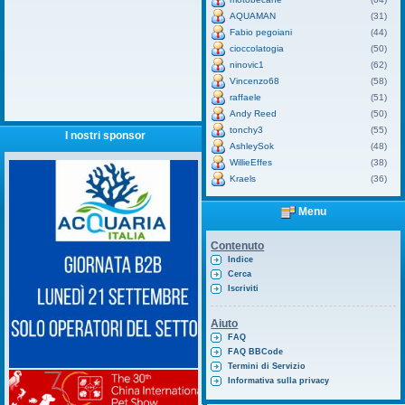
AQUAMAN
(31)
Fabio pegoiani
(44)
cioccolatogia
(50)
ninovic1
(62)
Vincenzo68
(58)
raffaele
(51)
Andy Reed
(50)
tonchy3
(55)
I nostri sponsor
AshleySok
(48)
WillieEffes
(38)
Kraels
(36)
Menu
Contenuto
Indice
Cerca
Iscriviti
Aiuto
FAQ
FAQ BBCode
Termini di Servizio
Informativa sulla privacy