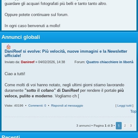
guardare gli acquari fotografati più belli e tanto tanto altro.
Oppure potete continuare sul forum.
In ogni caso benvenuti a mollo!
Annunci globali
DaniReef si evolve: Più velocità, nuove immagini e la Newsletter
ufficiale!
Inviato da:
Danireef
» 04/02/2026, 14:38
Forum:
Quattro chiacchiere in libertà
Ciao a tutti!
Come molti di voi hanno notato, negli ultimi giorni stiamo lavorando
duramente
"sotto il cofano" di DaniReef
per rendere il portale
più
veloce, pulito e moderno
. Vogliamo ch [
Visite: 40196 •
Commenti: 0
•
Rispondi al messaggio
[
Leggi tutti
]
Top
1
3 annunci • Pagina
1
di
3
•
2
3
Recenti