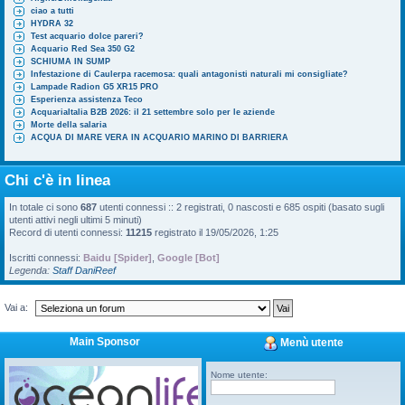
ciao a tutti
HYDRA 32
Test acquario dolce pareri?
Acquario Red Sea 350 G2
SCHIUMA IN SUMP
Infestazione di Caulerpa racemosa: quali antagonisti naturali mi consigliate?
Lampade Radion G5 XR15 PRO
Esperienza assistenza Teco
AcquariaItalia B2B 2026: il 21 settembre solo per le aziende
Morte della salaria
ACQUA DI MARE VERA IN ACQUARIO MARINO DI BARRIERA
Chi c'è in linea
In totale ci sono
687
utenti connessi :: 2 registrati, 0 nascosti e 685 ospiti (basato sugli
utenti attivi negli ultimi 5 minuti)
Record di utenti connessi:
11215
registrato il 19/05/2026, 1:25
Iscritti connessi:
Baidu [Spider]
,
Google [Bot]
Legenda:
Staff DaniReef
Vai a:
Main Sponsor
Menù utente
Nome utente: