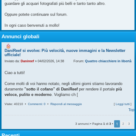
guardare gli acquari fotografati più belli e tanto tanto altro.
Oppure potete continuare sul forum.
In ogni caso benvenuti a mollo!
Annunci globali
DaniReef si evolve: Più velocità, nuove immagini e la Newsletter
ufficiale!
Inviato da:
Danireef
» 04/02/2026, 14:38
Forum:
Quattro chiacchiere in libertà
Ciao a tutti!
Come molti di voi hanno notato, negli ultimi giorni stiamo lavorando
duramente
"sotto il cofano" di DaniReef
per rendere il portale
più
veloce, pulito e moderno
. Vogliamo ch [
Visite: 40210 •
Commenti: 0
•
Rispondi al messaggio
[
Leggi tutti
]
Top
1
3 annunci • Pagina
1
di
3
•
2
3
Recenti