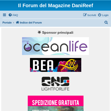
Il Forum del Magazine DaniReef
FAQ
Iscriviti
Login
C
Portale
Indice del Forum
e
🌟 Sponsor principali
r
c
a