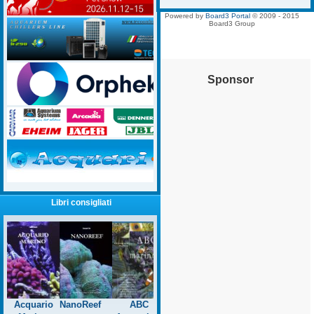
Powered by
Board3 Portal
© 2009 - 2015
Board3 Group
Sponsor
Libri consigliati
Acquario
NanoReef
ABC