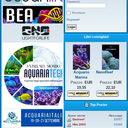
Password:
Ricordami
Registrati!
Libri consigliati
Acquario
NanoReef
Marino
Prezzo:
EUR
Prezzo:
EUR
19,55
22,10
Top Poster
Nome utente
Messaggi
Danireef
32057
Hkk.2003
10266