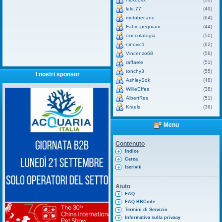
lele.77
(49)
motobecane
(64)
Fabio pegoiani
(44)
cioccolatogia
(50)
ninovic1
(62)
Vincenzo68
(58)
raffaele
(51)
tonchy3
(55)
I nostri sponsor
AshleySok
(48)
WillieEffes
(38)
AlbertRes
(51)
Kraels
(36)
Menu
Contenuto
Indice
Cerca
Iscriviti
Aiuto
FAQ
FAQ BBCode
Termini di Servizio
Informativa sulla privacy