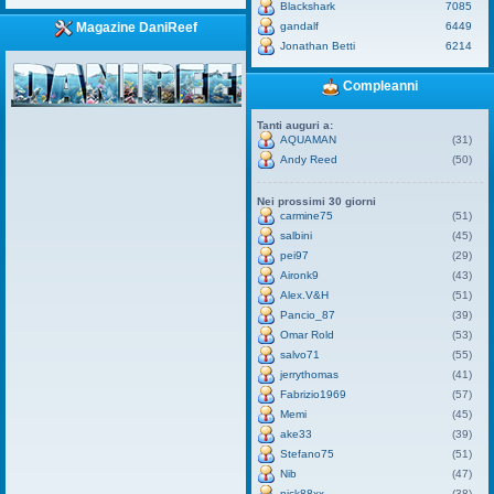
Blackshark
7085
gandalf
6449
Magazine DaniReef
Jonathan Betti
6214
Compleanni
Tanti auguri a:
AQUAMAN
(31)
Andy Reed
(50)
Nei prossimi 30 giorni
carmine75
(51)
salbini
(45)
pei97
(29)
Aironk9
(43)
Alex.V&H
(51)
Pancio_87
(39)
Omar Rold
(53)
salvo71
(55)
jerrythomas
(41)
Fabrizio1969
(57)
Memi
(45)
ake33
(39)
Stefano75
(51)
Nib
(47)
nick88xx
(38)