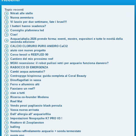
Topic recenti
Nitrati alle stelle
Nuova avventura
Vi lascio per due settimane, fate i bravi!!!
I batteri hanno scadenza?
Consiglio plafoniera led
Ciao!
AcquariaItalia 2026 prende forma: eventi, mostre, espositori e tutte le novità della
seconda edizione
CALCIO CLORURO PURO ANIDRO CaCl2
aiuto con nuovo progetto
Cerco kessil o REEFLED 90
Cantiere del mio prossimo reef
MOAI recensione: il robot pulisci vetri per acquario funziona davvero?
RABOCCO DI EMERGENZA
Cambi acqua automatici?
Centropyge bispinosa: guida completa al Coral Beauty
Dinoflagellati in vasca
Ferro e alluminio alti
Facciano un reef?
ciao a tutti
Ricerca co-founder Modena
Reef Mat
Vendo pesci pagliaccio black percula
Vasca nuova arrivata
Dall' allergia all' acquariofilia
Impostazioni Noopsyche K7 PRO V3 !
Reattore di Zooplancton
balling
Ventola raffredamento acquario + sonda termostato
ponte gnc