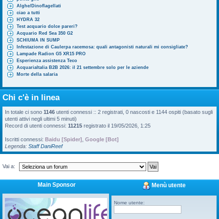
Alghe/Dinoflagellati
ciao a tutti
HYDRA 32
Test acquario dolce pareri?
Acquario Red Sea 350 G2
SCHIUMA IN SUMP
Infestazione di Caulerpa racemosa: quali antagonisti naturali mi consigliate?
Lampade Radion G5 XR15 PRO
Esperienza assistenza Teco
AcquariaItalia B2B 2026: il 21 settembre solo per le aziende
Morte della salaria
Chi c'è in linea
In totale ci sono
1146
utenti connessi :: 2 registrati, 0 nascosti e 1144 ospiti (basato sugli
utenti attivi negli ultimi 5 minuti)
Record di utenti connessi:
11215
registrato il 19/05/2026, 1:25
Iscritti connessi:
Baidu [Spider]
,
Google [Bot]
Legenda:
Staff DaniReef
Vai a:
Main Sponsor
Menù utente
Nome utente: