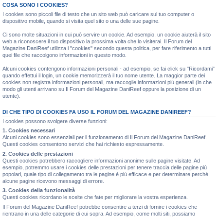
COSA SONO I COOKIES?
I cookies sono piccoli file di testo che un sito web può caricare sul tuo computer o
dispositivo mobile, quando si visita quel sito o una delle sue pagine.
Ci sono molte situazioni in cui può servire un cookie. Ad esempio, un cookie aiuterà il sito
web a riconoscere il tuo dispositivo la prossima volta che lo visiterai. Il Forum del
Magazine DaniReef utilizza i "cookies" secondo questa politica, per fare riferimento a tutti
quei file che raccolgono informazioni in questo modo.
Alcuni cookies contengono informazioni personali - ad esempio, se fai click su "Ricordami"
quando effettui il login, un cookie memorizzerà il tuo nome utente. La maggior parte dei
cookies non registra informazioni personali, ma raccoglie informazioni più generali (in che
modo gli utenti arrivano su Il Forum del Magazine DaniReef oppure la posizione di un
utente).
DI CHE TIPO DI COOKIES FA USO IL FORUM DEL MAGAZINE DANIREEF?
I cookies possono svolgere diverse funzioni:
1. Cookies necessari
Alcuni cookies sono essenziali per il funzionamento di Il Forum del Magazine DaniReef.
Questi cookies consentono servizi che hai richiesto espressamente.
2. Cookies delle prestazioni
Questi cookies potrebbero raccogliere informazioni anonime sulle pagine visitate. Ad
esempio, potremmo usare i cookies delle prestazioni per tenere traccia delle pagine più
popolari, quale tipo di collegamento tra le pagine è più efficace e per determinare perché
alcune pagine ricevono messaggi di errore.
3. Cookies della funzionalità
Questi cookies ricordano le scelte che fate per migliorare la vostra esperienza.
Il Forum del Magazine DaniReef potrebbe consentire a terzi di fornire i cookies che
rientrano in una delle categorie di cui sopra. Ad esempio, come molti siti, possiamo