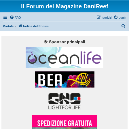
Il Forum del Magazine DaniReef
FAQ
Iscriviti
Login
C
Portale
Indice del Forum
e
r
🌟 Sponsor principali
c
a