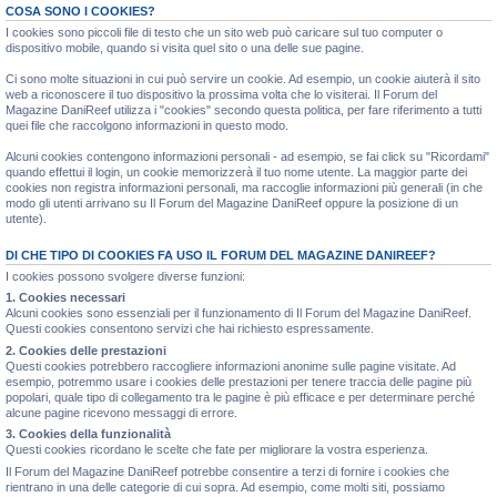
COSA SONO I COOKIES?
I cookies sono piccoli file di testo che un sito web può caricare sul tuo computer o
dispositivo mobile, quando si visita quel sito o una delle sue pagine.
Ci sono molte situazioni in cui può servire un cookie. Ad esempio, un cookie aiuterà il sito
web a riconoscere il tuo dispositivo la prossima volta che lo visiterai. Il Forum del
Magazine DaniReef utilizza i "cookies" secondo questa politica, per fare riferimento a tutti
quei file che raccolgono informazioni in questo modo.
Alcuni cookies contengono informazioni personali - ad esempio, se fai click su "Ricordami"
quando effettui il login, un cookie memorizzerà il tuo nome utente. La maggior parte dei
cookies non registra informazioni personali, ma raccoglie informazioni più generali (in che
modo gli utenti arrivano su Il Forum del Magazine DaniReef oppure la posizione di un
utente).
DI CHE TIPO DI COOKIES FA USO IL FORUM DEL MAGAZINE DANIREEF?
I cookies possono svolgere diverse funzioni:
1. Cookies necessari
Alcuni cookies sono essenziali per il funzionamento di Il Forum del Magazine DaniReef.
Questi cookies consentono servizi che hai richiesto espressamente.
2. Cookies delle prestazioni
Questi cookies potrebbero raccogliere informazioni anonime sulle pagine visitate. Ad
esempio, potremmo usare i cookies delle prestazioni per tenere traccia delle pagine più
popolari, quale tipo di collegamento tra le pagine è più efficace e per determinare perché
alcune pagine ricevono messaggi di errore.
3. Cookies della funzionalità
Questi cookies ricordano le scelte che fate per migliorare la vostra esperienza.
Il Forum del Magazine DaniReef potrebbe consentire a terzi di fornire i cookies che
rientrano in una delle categorie di cui sopra. Ad esempio, come molti siti, possiamo