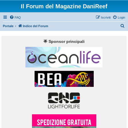
Il Forum del Magazine DaniReef
FAQ
Iscriviti
Login
C
Portale
Indice del Forum
e
r
🌟 Sponsor principali
c
a