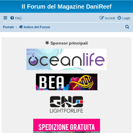
Il Forum del Magazine DaniReef
FAQ
Iscriviti
Login
C
Portale
Indice del Forum
e
r
🌟 Sponsor principali
c
a