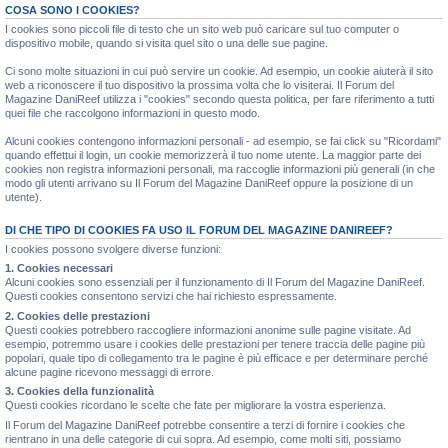
COSA SONO I COOKIES?
I cookies sono piccoli file di testo che un sito web può caricare sul tuo computer o
dispositivo mobile, quando si visita quel sito o una delle sue pagine.
Ci sono molte situazioni in cui può servire un cookie. Ad esempio, un cookie aiuterà il sito
web a riconoscere il tuo dispositivo la prossima volta che lo visiterai. Il Forum del
Magazine DaniReef utilizza i "cookies" secondo questa politica, per fare riferimento a tutti
quei file che raccolgono informazioni in questo modo.
Alcuni cookies contengono informazioni personali - ad esempio, se fai click su "Ricordami"
quando effettui il login, un cookie memorizzerà il tuo nome utente. La maggior parte dei
cookies non registra informazioni personali, ma raccoglie informazioni più generali (in che
modo gli utenti arrivano su Il Forum del Magazine DaniReef oppure la posizione di un
utente).
DI CHE TIPO DI COOKIES FA USO IL FORUM DEL MAGAZINE DANIREEF?
I cookies possono svolgere diverse funzioni:
1. Cookies necessari
Alcuni cookies sono essenziali per il funzionamento di Il Forum del Magazine DaniReef.
Questi cookies consentono servizi che hai richiesto espressamente.
2. Cookies delle prestazioni
Questi cookies potrebbero raccogliere informazioni anonime sulle pagine visitate. Ad
esempio, potremmo usare i cookies delle prestazioni per tenere traccia delle pagine più
popolari, quale tipo di collegamento tra le pagine è più efficace e per determinare perché
alcune pagine ricevono messaggi di errore.
3. Cookies della funzionalità
Questi cookies ricordano le scelte che fate per migliorare la vostra esperienza.
Il Forum del Magazine DaniReef potrebbe consentire a terzi di fornire i cookies che
rientrano in una delle categorie di cui sopra. Ad esempio, come molti siti, possiamo