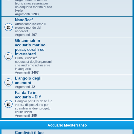
tecnica necessaria per
un acquario marino di alto
livello
Argomenti:
2203
NanoReef
Affrontiamo insieme il
piccolo mondo dei
nanoreef
Argomenti:
407
Gli animali in
acquario marino,
pesci, coralli ed
invertebrati
Dubbi, curiosità,
necessità degli organismi
che andremo ad inserire
in acquario
Argomenti:
1497
L'angolo degli
anemoni
Argomenti:
42
Fai da Te in
acquario - DIY
L'angolo per il fai da te è a
vostra disposizione per
scambiarvi idee, progetti
ed intuizioni
Argomenti:
185
Acquario Mediterraneo
Condividi il tuo