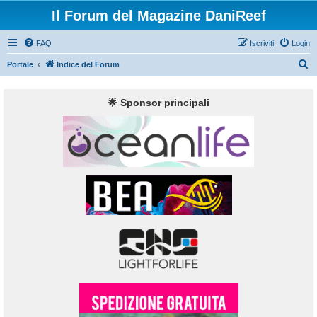
Il Forum del Magazine DaniReef
FAQ
Iscriviti
Login
C
Portale
Indice del Forum
e
r
🌟 Sponsor principali
c
a