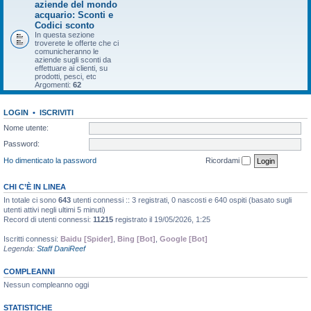
aziende del mondo
acquario: Sconti e
Codici sconto
In questa sezione
troverete le offerte che ci
comunicheranno le
aziende sugli sconti da
effettuare ai clienti, su
prodotti, pesci, etc
Argomenti:
62
LOGIN
•
ISCRIVITI
Nome utente:
Password:
Ho dimenticato la password
Ricordami
CHI C’È IN LINEA
In totale ci sono
643
utenti connessi :: 3 registrati, 0 nascosti e 640 ospiti (basato sugli
utenti attivi negli ultimi 5 minuti)
Record di utenti connessi:
11215
registrato il 19/05/2026, 1:25
Iscritti connessi:
Baidu [Spider]
,
Bing [Bot]
,
Google [Bot]
Legenda:
Staff DaniReef
COMPLEANNI
Nessun compleanno oggi
STATISTICHE