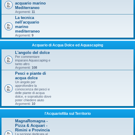
acquario marino
Mediterraneo
Argomenti:
11
La tecnica
nell'acquario
marino
mediterraneo
Argomenti:
9
Acquario di Acqua Dolce ed Aquascaping
L'angolo del dolce
Per commentare
imparare Aquascaping e
tanto altro
Argomenti:
108
Pesci e piante di
acqua dolce
Un angolo per
approfondire la
conoscenza dei pesci e
delle piante di acqua
dolce, e soprattutto dove
poter chiedere aiuto
Argomenti:
10
l'Acquariofilia sul Territorio
MagnaRomagna -
Pizza & Acquari -
Rimini e Provincia
La sezione dedicata al