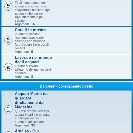
Finalmente anche noi
acquariofili abbiamo un
telegiornale dedicato agli
acquari tutto per noi.
Appuntamento ogni
sabato!
Argomenti:
16
Coralli in mostra
In questa sezione
lasciamo spazio alle
aziende che vogliono
farci vedere i loro coralli
più belli
Argomenti:
5
Lavorare nel mondo
degli acquari
Offerte di lavoro
all'interno del mondo degli
acquari
Argomenti:
8
DaniReef - collegamento diretto
Acquari Marini da
guardare
direttamente dal
Magazine
Qui inseriremo i link agli
acquari marini presentati
sul Magazine per
commentarli assieme
Argomenti:
33
Articles - Our