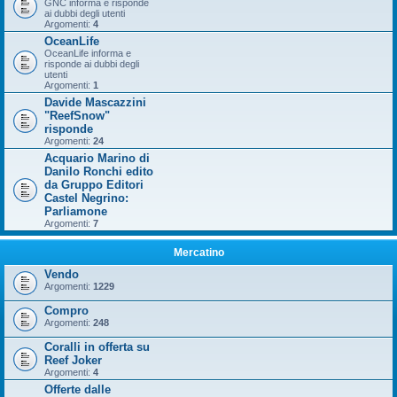
GNC informa e risponde
ai dubbi degli utenti
Argomenti:
4
OceanLife
OceanLife informa e
risponde ai dubbi degli
utenti
Argomenti:
1
Davide Mascazzini
"ReefSnow"
risponde
Argomenti:
24
Acquario Marino di
Danilo Ronchi edito
da Gruppo Editori
Castel Negrino:
Parliamone
Argomenti:
7
Mercatino
Vendo
Argomenti:
1229
Compro
Argomenti:
248
Coralli in offerta su
Reef Joker
Argomenti:
4
Offerte dalle