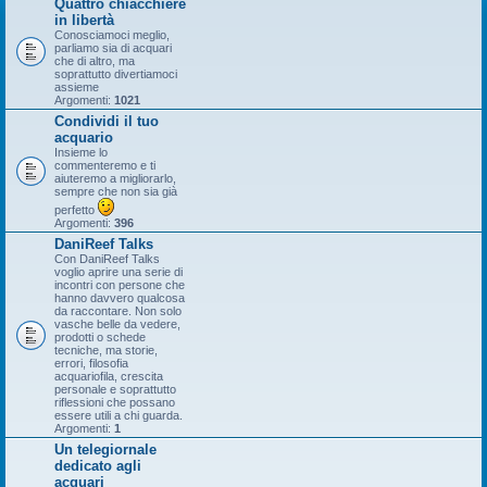
Quattro chiacchiere
in libertà
Conosciamoci meglio,
parliamo sia di acquari
che di altro, ma
soprattutto divertiamoci
assieme
Argomenti:
1021
Condividi il tuo
acquario
Insieme lo
commenteremo e ti
aiuteremo a migliorarlo,
sempre che non sia già
perfetto
Argomenti:
396
DaniReef Talks
Con DaniReef Talks
voglio aprire una serie di
incontri con persone che
hanno davvero qualcosa
da raccontare. Non solo
vasche belle da vedere,
prodotti o schede
tecniche, ma storie,
errori, filosofia
acquariofila, crescita
personale e soprattutto
riflessioni che possano
essere utili a chi guarda.
Argomenti:
1
Un telegiornale
dedicato agli
acquari