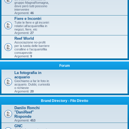
gruppo MagnaRomagna,
dove però tutti possono
intervenire
Argomenti:
46
Fiere e Incontri
Tutte le fiere e gli incontri
relativi all'acquariofilia in
negozi, fiere, etc
Argomenti:
27
Reef World
Associazione no-profit
per la tutela delle barriere
coralline e l’acquariofilia
consapevole
Argomenti:
9
Forum
La fotografia in
acquario
Giochiamo a far le foto in
acquario. Dubbi, curiosità
o richieste
Argomenti:
20
Brand Directory - Filo Diretto
Danilo Ronchi
"DaniReef"
Risponde
Argomenti:
453
GNC