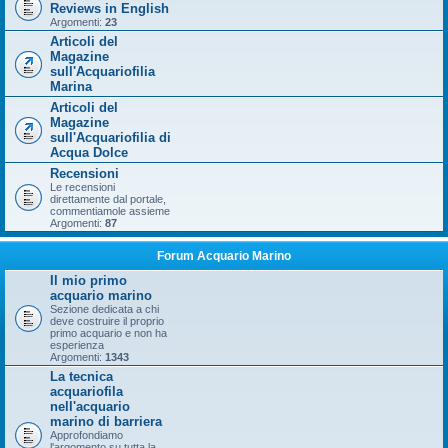
Reviews in English
Argomenti:
23
Articoli del
Magazine
sull'Acquariofilia
Marina
Articoli del
Magazine
sull'Acquariofilia di
Acqua Dolce
Recensioni
Le recensioni
direttamente dal portale,
commentiamole assieme
Argomenti:
87
Forum Acquario Marino
Il mio primo
acquario marino
Sezione dedicata a chi
deve costruire il proprio
primo acquario e non ha
esperienza
Argomenti:
1343
La tecnica
acquariofila
nell'acquario
marino di barriera
Approfondiamo
l'argomento su tutta la